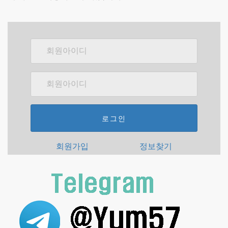
로그인
회원가입
정보찾기