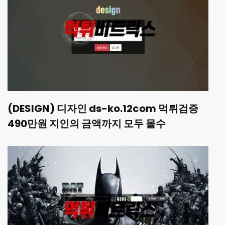
(DESIGN) 디자인 ds-ko.12com 먹튀검증
490만원 지인의 금액까지 모두 몰수