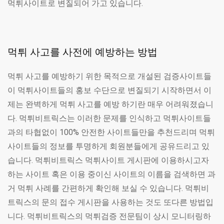
먹튀사이트로 변질되어 가고 있습니다.
먹튀 사고를 사전에 예방하는 방법
먹튀 사고를 예방하기 위한 목적으로 개설된 검증사이트들
이 먹튀사이트들의 홍보 수단으로 변질되기 시작하면서 이
제는 완벽하게 먹튀 사고를 예방 하기란 매우 어려워졌습니
다. 먹튀비트릭스는 이러한 문제를 인식하고 먹튀사이트들
과의 타협없이 100% 안전한 사이트들만을 추천드리며 먹튀
사이트들의 정보를 투명하게 회원분들에게 공유드리고 있
습니다. 먹튀비트릭스 먹튀사이트 게시판에 이용하시고자
하는 사이트 혹은 이용 중이신 사이트의 이름을 검색하면 과
거 먹튀 사례를 간편하게 확인해 보실 수 있습니다. 먹튀비
트릭스의 문의 접수 게시판을 사용하는 것도 또다른 방법입
니다. 먹튀비트릭스의 먹튀검증 전문팀이 상시 모니터링하