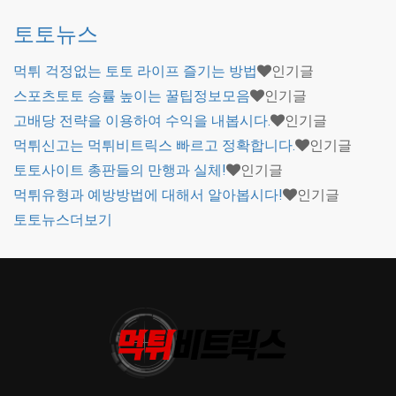
토토뉴스
먹튀 걱정없는 토토 라이프 즐기는 방법
인기글
스포츠토토 승률 높이는 꿀팁정보모음
인기글
고배당 전략을 이용하여 수익을 내봅시다.
인기글
먹튀신고는 먹튀비트릭스 빠르고 정확합니다.
인기글
토토사이트 총판들의 만행과 실체!
인기글
먹튀유형과 예방방법에 대해서 알아봅시다!
인기글
토토뉴스
더보기