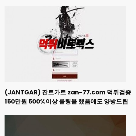
(JANTGAR) 잔트가르 zan-77.com 먹튀검증
150만원 500%이상 롤링을 했음에도 양방드립