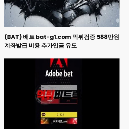
(BAT) 배트 bat-g1.com 먹튀검증 588만원
계좌발급 비용 추가입금 유도