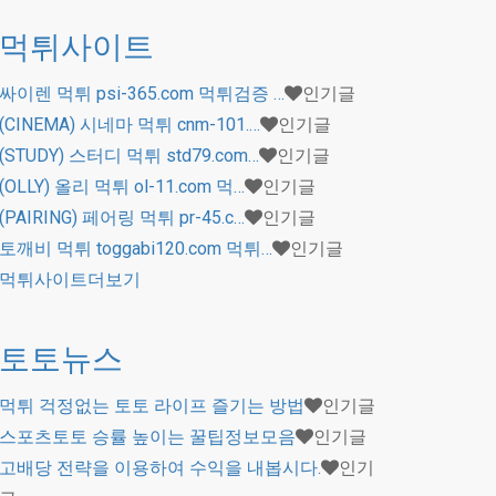
먹튀사이트
싸이렌 먹튀 psi-365.com 먹튀검증 …
인기글
(CINEMA) 시네마 먹튀 cnm-101.…
인기글
(STUDY) 스터디 먹튀 std79.com…
인기글
(OLLY) 올리 먹튀 ol-11.com 먹…
인기글
(PAIRING) 페어링 먹튀 pr-45.c…
인기글
토깨비 먹튀 toggabi120.com 먹튀…
인기글
먹튀사이트
더보기
토토뉴스
먹튀 걱정없는 토토 라이프 즐기는 방법
인기글
스포츠토토 승률 높이는 꿀팁정보모음
인기글
고배당 전략을 이용하여 수익을 내봅시다.
인기