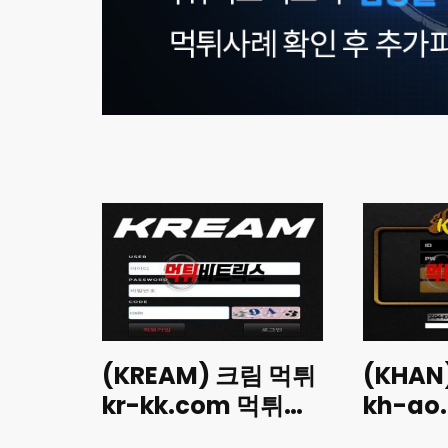
(KREAM) 크림 먹튀
(KHAN
kr-kk.com 먹튀검
kh-ao
증 30만원 환전 대기
증 325