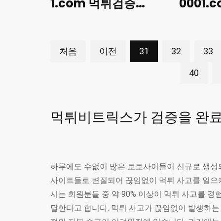
1.com 먹튀검증
0001.
300만원 타 회원 환
180만
전사고를 피해회원이
니 같은
책임
처음
이전
31
32
33
40
먹튀비트릭스가 검증을 완료
하루에도 수없이 많은 토토사이들이 신규로 생성되
사이트들로 변질되어 끊임없이 먹튀 사고를 일으키
시는 회원분들 중 약 90% 이상이 먹튀 사고를 경
달한다고 합니다. 먹튀 사고가 끊임없이 발생하는