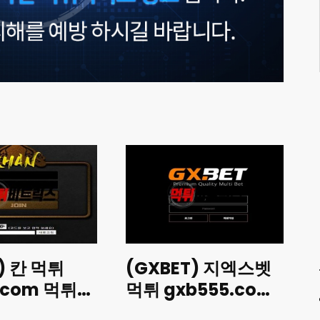
) 칸 먹튀
(GXBET) 지엑스벳
.com 먹튀검
먹튀 gxb555.com
0만원 믿고 기
먹튀검증 300만원