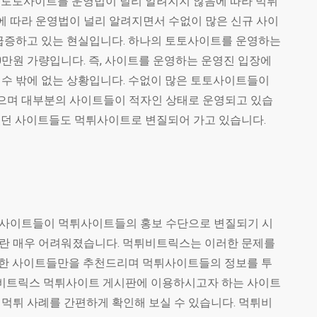
 토토사이트를 운영법이 널리 알려지지 않음에 따라 먹튀
 따라 운영법이 널리 알려지면서 수없이 많은 신규 사이
 급증하고 있는 현실입니다. 하나의 토토사이트를 운영하는
0만원 가량입니다. 즉, 사이트를 운영하는 운영진 입장에
 수 밖에 없는 상황입니다. 수없이 많은 토토사이트들이
으며 대부분의 사이트들이 적자인 상태로 운영되고 있습
었던 사이트들도 먹튀사이트로 변질되어 가고 있습니다.
증사이트들이 먹튀사이트들의 홍보 수단으로 변질되기 시
기란 매우 어려워졌습니다. 먹튀비트릭스는 이러한 문제를
전한 사이트들만을 추천드리며 먹튀사이트들의 정보를 투
비트릭스 먹튀사이트 게시판에 이용하시고자 하는 사이트
 먹튀 사례를 간편하게 확인해 보실 수 있습니다. 먹튀비