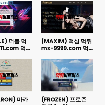
보유머니 사
첨되자 로그인 불가
LE) 더블 먹
(MAXIM) 맥심 먹튀
111.com 먹튀
mx-9999.com 먹
50만원 적특처
튀검증 412만원 총판
퇴까지 당함
정산금 출금 시 롤링
300% 요구
ARON) 마카
(FROZEN) 프로즌