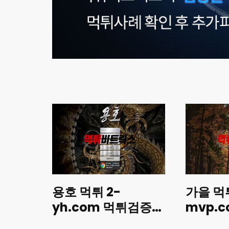
용호 먹튀 2-
가을 먹튀
yh.com 먹튀검증
mvp.
200만원 인증자료
262만