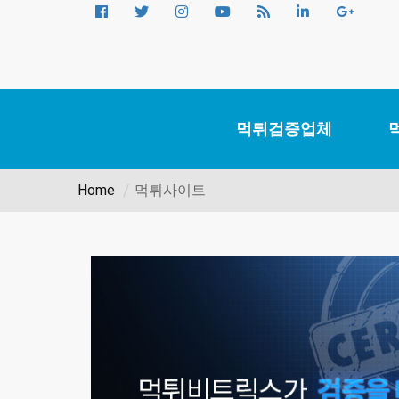
먹튀검증업체
Home
먹튀사이트