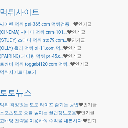
먹튀사이트
싸이렌 먹튀 psi-365.com 먹튀검증 …
인기글
(CINEMA) 시네마 먹튀 cnm-101.…
인기글
(STUDY) 스터디 먹튀 std79.com…
인기글
(OLLY) 올리 먹튀 ol-11.com 먹…
인기글
(PAIRING) 페어링 먹튀 pr-45.c…
인기글
토깨비 먹튀 toggabi120.com 먹튀…
인기글
먹튀사이트
더보기
토토뉴스
먹튀 걱정없는 토토 라이프 즐기는 방법
인기글
스포츠토토 승률 높이는 꿀팁정보모음
인기글
고배당 전략을 이용하여 수익을 내봅시다.
인기