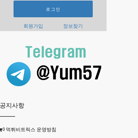
로그인
회원가입
정보찾기
공지사항
먹튀비트릭스 운영방침