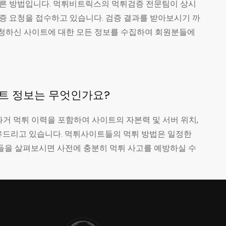
다른 방법입니다. 먹튀비트릭스의 먹튀검증 전문팀이 상시
증 요청을 접수하고 있습니다. 검증 결과를 받아보시기 까
요청하신 사이트에 대한 모든 정보를 수집하여 회원분들에
트 정보는 무엇인가요?
 먹튀 이력을 포함하여 사이트의 자본력 및 서버 위치,
 공유드리고 있습니다. 먹튀사이트들의 먹튀 방법은 일정한
들을 살펴보시면 사전에 충분히 먹튀 사고를 예방하실 수