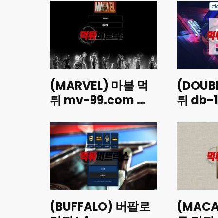
보냈지만 추가 인증
역으로 
요구
라짐
(MARVEL) 마블 먹
(DOUB
튀 mv-99.com 먹
튀 db-
튀검증 240만원 모
검증 1
든수단을 동원하여
리에 탈
몰수,차단
(BUFFALO) 버팔로
(MAC