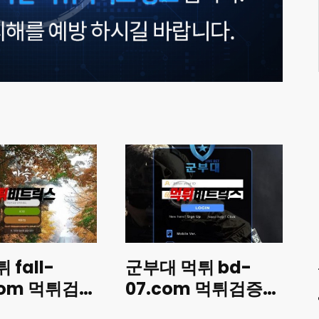
 fall-
군부대 먹튀 bd-
com 먹튀검증
07.com 먹튀검증
원 거짓배팅내
70만원 리뉴얼 후 당