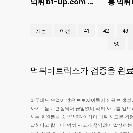
먹튀 bf-up.com 먹
롱 먹튀
튀검증 687만원 보
mr.c
유머니 일부만 환전
172만
했지만 양방취급
간 탈퇴
처음
이전
41
42
43
50
먹튀비트릭스가 검증을 완료
하루에도 수없이 많은 토토사이들이 신규로 생성되
사이트들로 변질되어 끊임없이 먹튀 사고를 일으키
시는 회원분들 중 약 90% 이상이 먹튀 사고를 경
달한다고 합니다. 먹튀 사고가 끊임없이 발생하는