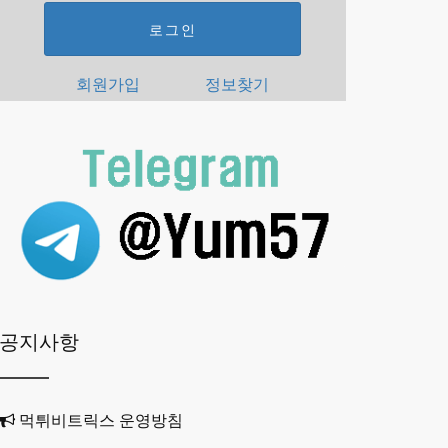
로그인
회원가입
정보찾기
공지사항
먹튀비트릭스 운영방침