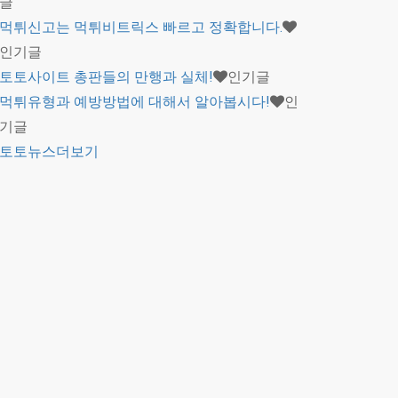
글
먹튀신고는 먹튀비트릭스 빠르고 정확합니다.
인기글
토토사이트 총판들의 만행과 실체!
인기글
먹튀유형과 예방방법에 대해서 알아봅시다!
인
기글
토토뉴스
더보기