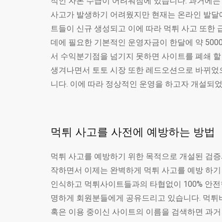
적인 자본 수급이 어려워짐에 있습니다. 과거에는
사고가 발생하기 어려웠지만 현재는 온라인 발달에
트들이 신규 생성되고 이에 따라 먹튀 사고 또한
데에 필요한 기본적인 운영자금이 한달에 약 500
서 수익분기점을 넘기지 못하면 사이트를 폐쇄 할
생겨나면서 토토 시장 또한 레드오션으로 바뀌었
니다. 이에 따라 정상적인 운영을 하고자 개설되
먹튀 사고를 사전에 예방하는 방법
먹튀 사고를 예방하기 위한 목적으로 개설된 검
작하면서 이제는 완벽하게 먹튀 사고를 예방 하
인식하고 먹튀사이트들과의 타협없이 100% 안
명하게 회원분들에게 공유드리고 있습니다. 먹튀
혹은 이용 중이신 사이트의 이름을 검색하면 과거