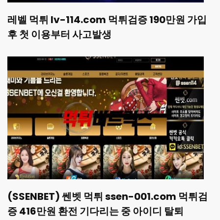
레벨 먹튀 lv-114.com 먹튀검증 190만원 가입
후 첫 이용부터 사고발생
(SSENBET) 쎈벳 먹튀 ssen-001.com 먹튀검
증 416만원 환전 기다리는 중 아이디 탈퇴