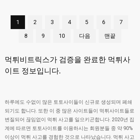
1
2
3
4
5
6
7
8
9
10
다음
맨끝
먹튀비트릭스가 검증을 완료한 먹튀사
이트 정보입니다.
하루에도 수없이 많은 토토사이들이 신규로 생성되며 폐쇄
되기도 합니다. 또한 이 중 많은 사이트들이 먹튀사이트들로
변질되어 끊임없이 먹튀 사고를 일으키곤합니다. 2020년 집
계에 따르면 토토사이트를 이용하시는 회원분들 중 약 90%
이상이 먹튀 사고를 경험한 것으로 나타났습니다. 먹튀 사고