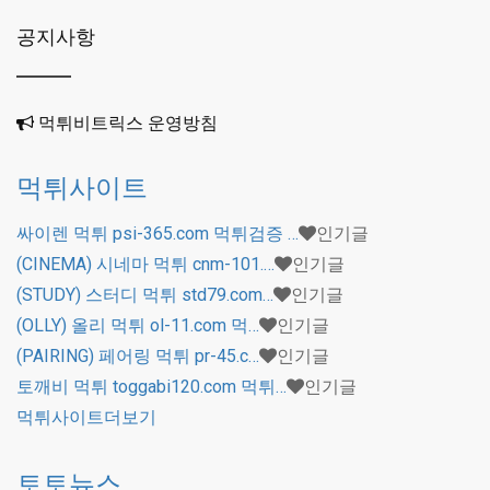
공지사항
먹튀비트릭스 운영방침
먹튀사이트
싸이렌 먹튀 psi-365.com 먹튀검증 …
인기글
(CINEMA) 시네마 먹튀 cnm-101.…
인기글
(STUDY) 스터디 먹튀 std79.com…
인기글
(OLLY) 올리 먹튀 ol-11.com 먹…
인기글
(PAIRING) 페어링 먹튀 pr-45.c…
인기글
토깨비 먹튀 toggabi120.com 먹튀…
인기글
먹튀사이트
더보기
토토뉴스