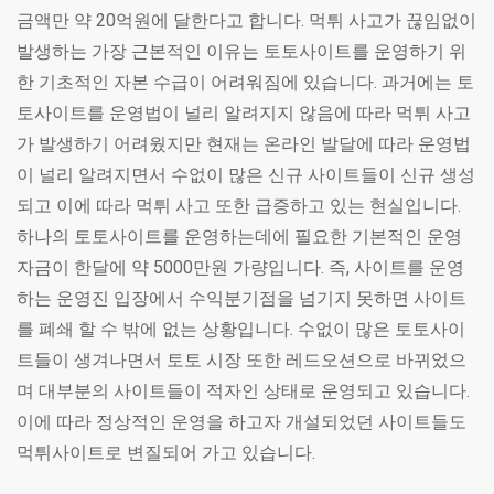
금액만 약 20억원에 달한다고 합니다. 먹튀 사고가 끊임없이
발생하는 가장 근본적인 이유는 토토사이트를 운영하기 위
한 기초적인 자본 수급이 어려워짐에 있습니다. 과거에는 토
토사이트를 운영법이 널리 알려지지 않음에 따라 먹튀 사고
가 발생하기 어려웠지만 현재는 온라인 발달에 따라 운영법
이 널리 알려지면서 수없이 많은 신규 사이트들이 신규 생성
되고 이에 따라 먹튀 사고 또한 급증하고 있는 현실입니다.
하나의 토토사이트를 운영하는데에 필요한 기본적인 운영
자금이 한달에 약 5000만원 가량입니다. 즉, 사이트를 운영
하는 운영진 입장에서 수익분기점을 넘기지 못하면 사이트
를 폐쇄 할 수 밖에 없는 상황입니다. 수없이 많은 토토사이
트들이 생겨나면서 토토 시장 또한 레드오션으로 바뀌었으
며 대부분의 사이트들이 적자인 상태로 운영되고 있습니다.
이에 따라 정상적인 운영을 하고자 개설되었던 사이트들도
먹튀사이트로 변질되어 가고 있습니다.