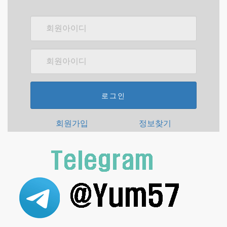
로그인
회원가입
정보찾기