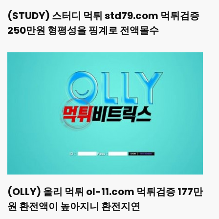
(STUDY) 스터디 먹튀 std79.com 먹튀검증
250만원 형평성을 핑계로 전액몰수
(OLLY) 올리 먹튀 ol-11.com 먹튀검증 177만
원 환전액이 높아지니 환전지연