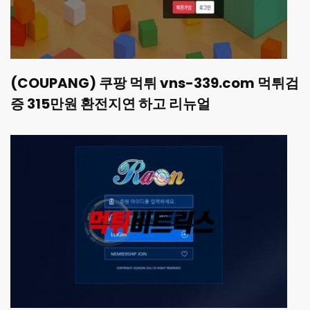
(COUPANG) 쿠팡 먹튀 vns-339.com 먹튀검
증 315만원 환전지연 하고 리뉴얼