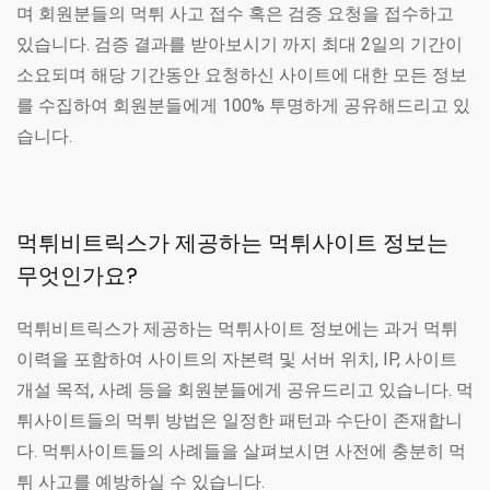
며 회원분들의 먹튀 사고 접수 혹은 검증 요청을 접수하고
있습니다. 검증 결과를 받아보시기 까지 최대 2일의 기간이
소요되며 해당 기간동안 요청하신 사이트에 대한 모든 정보
를 수집하여 회원분들에게 100% 투명하게 공유해드리고 있
습니다.
먹튀비트릭스가 제공하는 먹튀사이트 정보는
무엇인가요?
먹튀비트릭스가 제공하는 먹튀사이트 정보에는 과거 먹튀
이력을 포함하여 사이트의 자본력 및 서버 위치, IP, 사이트
개설 목적, 사례 등을 회원분들에게 공유드리고 있습니다. 먹
튀사이트들의 먹튀 방법은 일정한 패턴과 수단이 존재합니
다. 먹튀사이트들의 사례들을 살펴보시면 사전에 충분히 먹
튀 사고를 예방하실 수 있습니다.