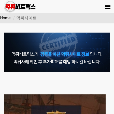
Home
먹튀사이트