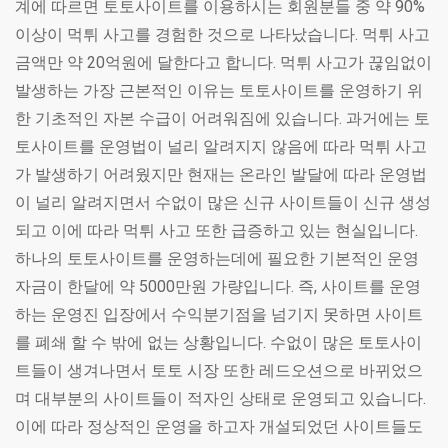
계에 따르면 토토사이트를 이용하시는 회원분들 중 약 90%
이상이 먹튀 사고를 경험한 것으로 나타났습니다. 먹튀 사고
금액만 약 20억원에 달한다고 합니다. 먹튀 사고가 끊임없이
발생하는 가장 근본적인 이유는 토토사이트를 운영하기 위
한 기초적인 자본 수급이 어려워짐에 있습니다. 과거에는 토
토사이트를 운영법이 널리 알려지지 않음에 따라 먹튀 사고
가 발생하기 어려웠지만 현재는 온라인 발달에 따라 운영법
이 널리 알려지면서 수없이 많은 신규 사이트들이 신규 생성
되고 이에 따라 먹튀 사고 또한 급증하고 있는 현실입니다.
하나의 토토사이트를 운영하는데에 필요한 기본적인 운영
자금이 한달에 약 5000만원 가량입니다. 즉, 사이트를 운영
하는 운영진 입장에서 수익분기점을 넘기지 못하면 사이트
를 폐쇄 할 수 밖에 없는 상황입니다. 수없이 많은 토토사이
트들이 생겨나면서 토토 시장 또한 레드오션으로 바뀌었으
며 대부분의 사이트들이 적자인 상태로 운영되고 있습니다.
이에 따라 정상적인 운영을 하고자 개설되었던 사이트들도