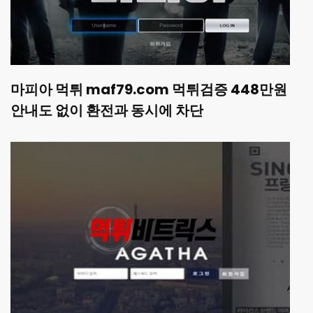
마피아 먹튀 maf79.com 먹튀검증 448만원
안내도 없이 환전과 동시에 차단