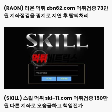
(RAON) 라온 먹튀 zbn62.com 먹튀검증 73만
원 계좌점검을 핑계로 지연 후 탈퇴처리
(SKILL) 스킬 먹튀 skl-11.com 먹튀검증 150만
원 다른 계좌로 오송금하고 책임전가