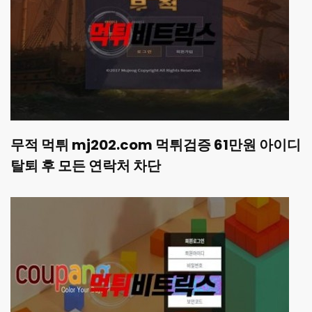
무적 먹튀 mj202.com 먹튀검증 61만원 아이디
탈퇴 후 모든 연락처 차단