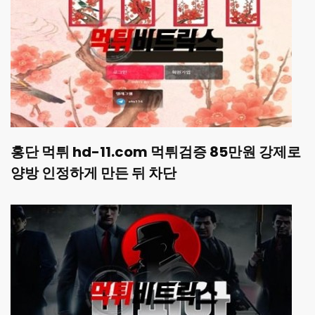
홍단 먹튀 hd-11.com 먹튀검증 85만원 강제로
양방 인정하게 만든 뒤 차단