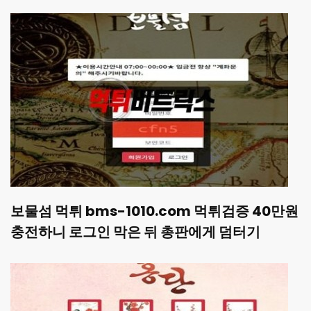
보물섬 먹튀 bms-1010.com 먹튀검증 40만원
충전하니 로그인 막은 뒤 총판에게 덤터기