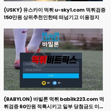
(USKY) 유스카이 먹튀 u-sky1.com 먹튀검증
150만원 상위추천인한테 떠넘기고 이용정지
(BABYLON) 바빌론 먹튀 babilk223.com 먹
튀검증 60만원 적특시키고 일부 당첨금도 미지