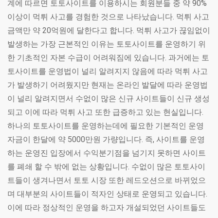
계에 따르면 토토사이트를 이용하시는 회원분들 중 약 90%
이상이 먹튀 사고를 경험한 것으로 나타났습니다. 먹튀 사고
금액만 약 20억원에 달한다고 합니다. 먹튀 사고가 끊임없이
발생하는 가장 근본적인 이유는 토토사이트를 운영하기 위
한 기초적인 자본 수급이 어려워짐에 있습니다. 과거에는 토
토사이트를 운영법이 널리 알려지지 않음에 따라 먹튀 사고
가 발생하기 어려웠지만 현재는 온라인 발달에 따라 운영법
이 널리 알려지면서 수없이 많은 신규 사이트들이 신규 생성
되고 이에 따라 먹튀 사고 또한 급증하고 있는 현실입니다.
하나의 토토사이트를 운영하는데에 필요한 기본적인 운영
자금이 한달에 약 5000만원 가량입니다. 즉, 사이트를 운영
하는 운영진 입장에서 수익분기점을 넘기지 못하면 사이트
를 폐쇄 할 수 밖에 없는 상황입니다. 수없이 많은 토토사이
트들이 생겨나면서 토토 시장 또한 레드오션으로 바뀌었으
며 대부분의 사이트들이 적자인 상태로 운영되고 있습니다.
이에 따라 정상적인 운영을 하고자 개설되었던 사이트들도