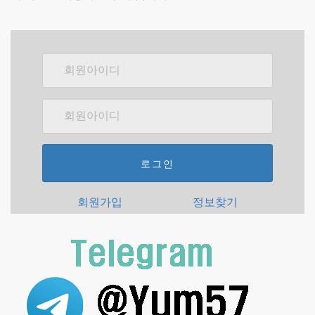
로그인
회원가입
정보찾기