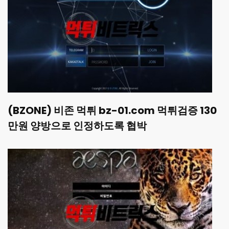
(BZONE) 비존 먹튀 bz-01.com 먹튀검증 130
만원 양방으로 인정하도록 협박