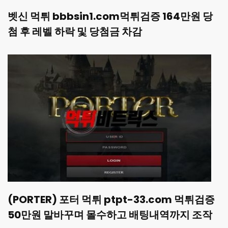
벳신 먹튀 bbbsin1.com먹튀검증 164만원 당
첨 후 레벨 하락 및 당첨금 차감
(PORTER) 포터 먹튀 ptpt-33.com 먹튀검증
50만원 말바꾸며 몰수하고 배팅내역까지 조작