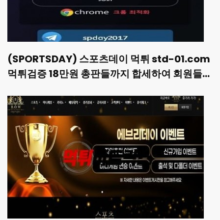
(SPORTSDAY) 스포츠데이 먹튀 std-01.com
먹튀검증 18만원 총판들까지 합세하여 회원들을
속임