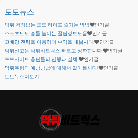
토토뉴스
먹튀 걱정없는 토토 라이프 즐기는 방법
인기글
스포츠토토 승률 높이는 꿀팁정보모음
인기글
고배당 전략을 이용하여 수익을 내봅시다.
인기글
먹튀신고는 먹튀비트릭스 빠르고 정확합니다.
인기글
토토사이트 총판들의 만행과 실체!
인기글
먹튀유형과 예방방법에 대해서 알아봅시다!
인기글
토토뉴스
더보기