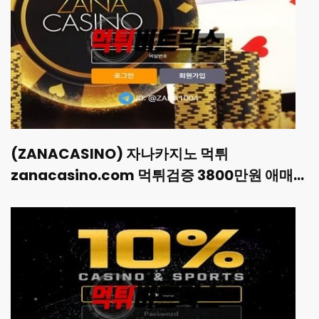
(ZANACASINO) 자나카지노 먹튀
zanacasino.com 먹튀검증 3800만원 애매한
답변으로 지연…