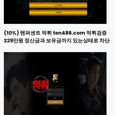
(10%) 텐퍼센트 먹튀 ten486.com 먹튀검증
229만원 정산금과 보유금까지 있는상태로 차단