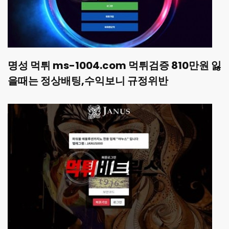
명성 먹튀 ms-
1
004.com 먹튀검증 8
1
0만원 잃
을때는 정상배팅,수익보니 규정위반