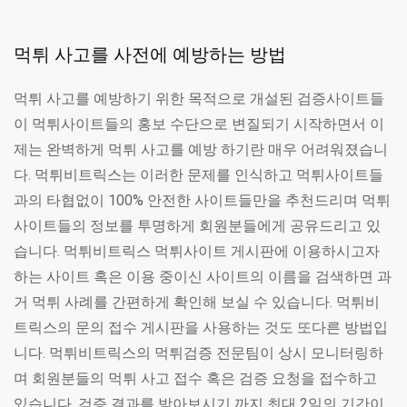
먹튀 사고를 사전에 예방하는 방법
먹튀 사고를 예방하기 위한 목적으로 개설된 검증사이트들
이 먹튀사이트들의 홍보 수단으로 변질되기 시작하면서 이
제는 완벽하게 먹튀 사고를 예방 하기란 매우 어려워졌습니
다. 먹튀비트릭스는 이러한 문제를 인식하고 먹튀사이트들
과의 타협없이 100% 안전한 사이트들만을 추천드리며 먹튀
사이트들의 정보를 투명하게 회원분들에게 공유드리고 있
습니다. 먹튀비트릭스 먹튀사이트 게시판에 이용하시고자
하는 사이트 혹은 이용 중이신 사이트의 이름을 검색하면 과
거 먹튀 사례를 간편하게 확인해 보실 수 있습니다. 먹튀비
트릭스의 문의 접수 게시판을 사용하는 것도 또다른 방법입
니다. 먹튀비트릭스의 먹튀검증 전문팀이 상시 모니터링하
며 회원분들의 먹튀 사고 접수 혹은 검증 요청을 접수하고
있습니다. 검증 결과를 받아보시기 까지 최대 2일의 기간이