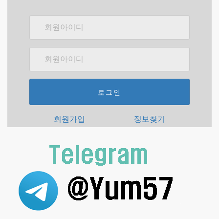
로그인
회원가입
정보찾기