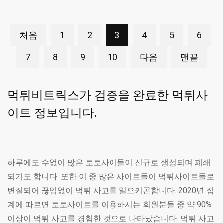
규…
처음
1
2
3
4
5
6
7
8
9
10
다음
맨끝
먹튀비트릭스가 검증을 완료한 먹튀사
이트 정보입니다.
하루에도 수없이 많은 토토사이들이 신규로 생성되며 폐쇄
되기도 합니다. 또한 이 중 많은 사이트들이 먹튀사이트들로
변질되어 끊임없이 먹튀 사고를 일으키곤합니다. 2020년 집
계에 따르면 토토사이트를 이용하시는 회원분들 중 약 90%
이상이 먹튀 사고를 경험한 것으로 나타났습니다. 먹튀 사고