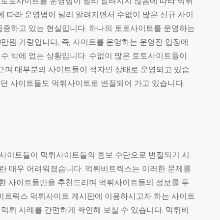
 토토사이트를 운영법이 널리 알려지지 않음에 따라 먹튀
 따라 운영법이 널리 알려지면서 수없이 많은 신규 사이
 급증하고 있는 현실입니다. 하나의 토토사이트를 운영하는
0만원 가량입니다. 즉, 사이트를 운영하는 운영진 입장에
 수 밖에 없는 상황입니다. 수없이 많은 토토사이트들이
으며 대부분의 사이트들이 적자인 상태로 운영되고 있습
었던 사이트들도 먹튀사이트로 변질되어 가고 있습니다.
증사이트들이 먹튀사이트들의 홍보 수단으로 변질되기 시
기란 매우 어려워졌습니다. 먹튀비트릭스는 이러한 문제를
전한 사이트들만을 추천드리며 먹튀사이트들의 정보를 투
비트릭스 먹튀사이트 게시판에 이용하시고자 하는 사이트
 먹튀 사례를 간편하게 확인해 보실 수 있습니다. 먹튀비