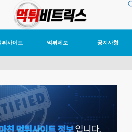
먹튀사이트
먹튀제보
공지사항