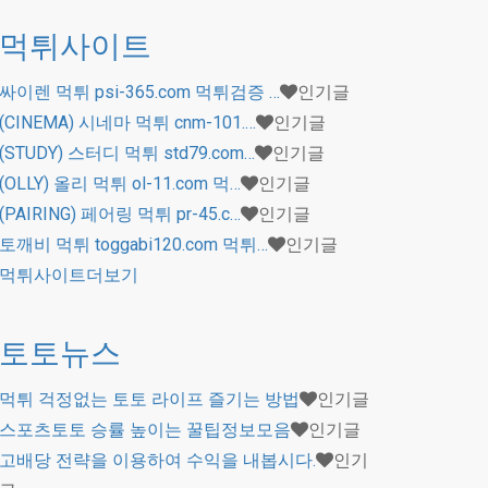
먹튀사이트
싸이렌 먹튀 psi-365.com 먹튀검증 …
인기글
(CINEMA) 시네마 먹튀 cnm-101.…
인기글
(STUDY) 스터디 먹튀 std79.com…
인기글
(OLLY) 올리 먹튀 ol-11.com 먹…
인기글
(PAIRING) 페어링 먹튀 pr-45.c…
인기글
토깨비 먹튀 toggabi120.com 먹튀…
인기글
먹튀사이트
더보기
토토뉴스
먹튀 걱정없는 토토 라이프 즐기는 방법
인기글
스포츠토토 승률 높이는 꿀팁정보모음
인기글
고배당 전략을 이용하여 수익을 내봅시다.
인기