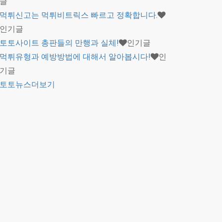
글
먹튀신고는 먹튀비트릭스 빠르고 정확합니다.
인기글
토토사이트 총판들의 만행과 실체!
인기글
먹튀유형과 예방방법에 대해서 알아봅시다!
인
기글
토토뉴스
더보기