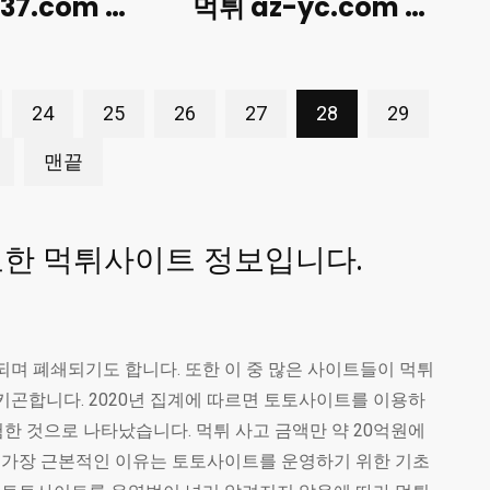
37.com 먹
먹튀 az-yc.com 먹
8
0
만원 당첨
튀검증 15
0
만원 없는
한 원금만 지
규정 만들어 당첨금
몰수
24
25
26
27
28
29
맨끝
한 먹튀사이트 정보입니다.
며 폐쇄되기도 합니다. 또한 이 중 많은 사이트들이 먹튀
곤합니다. 2020년 집계에 따르면 토토사이트를 이용하
험한 것으로 나타났습니다. 먹튀 사고 금액만 약 20억원에
 가장 근본적인 이유는 토토사이트를 운영하기 위한 기초