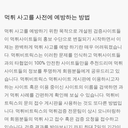
먹튀 사고를 사전에 예방하는 방법
먹튀 사고를 예방하기 위한 목적으로 개설된 검증사이트들
이 먹튀사이트들의 홍보 수단으로 변질되기 시작하면서 이
제는 완벽하게 먹튀 사고를 예방 하기란 매우 어려워졌습니
다. 먹튀비트릭스는 이러한 문제를 인식하고 먹튀사이트들
과의 타협없이 100% 안전한 사이트들만을 추천드리며 먹튀
사이트들의 정보를 투명하게 회원분들에게 공유드리고 있
습니다. 먹튀비트릭스 먹튀사이트 게시판에 이용하시고자
하는 사이트 혹은 이용 중이신 사이트의 이름을 검색하면 과
거 먹튀 사례를 간편하게 확인해 보실 수 있습니다. 먹튀비
트릭스의 문의 접수 게시판을 사용하는 것도 또다른 방법입
니다. 먹튀비트릭스의 먹튀검증 전문팀이 상시 모니터링하
며 회원분들의 먹튀 사고 접수 혹은 검증 요청을 접수하고
있습니다. 검증 결과를 받아보시기 까지 최대 2일의 기간이