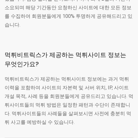
소요되며 해당 기간동안 요청하신 사이트에 대한 모든 정보
를 수집하여 회원분들에게 100% 투명하게 공유해드리고 있
습니다.
먹튀비트릭스가 제공하는 먹튀사이트 정보는
무엇인가요?
먹튀비트릭스가 제공하는 먹튀사이트 정보에는 과거 먹튀
이력을 포함하여 사이트의 자본력 및 서버 위치, IP, 사이트
개설 목적, 사례 등을 회원분들에게 공유드리고 있습니다. 먹
튀사이트들의 먹튀 방법은 일정한 패턴과 수단이 존재합니
다. 먹튀사이트들의 사례들을 살펴보시면 사전에 충분히 먹
튀 사고를 예방하실 수 있습니다.