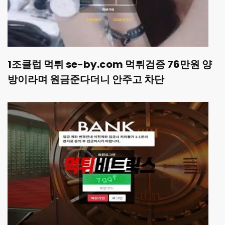
1
조클럽 먹튀 se-by.com 먹튀검증 76만원 양
방이라며 원금준다더니 안주고 차단