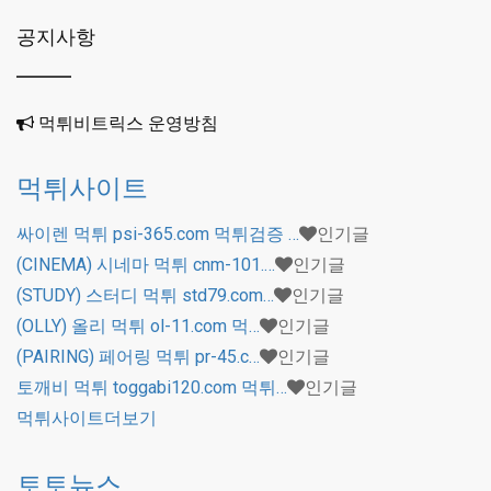
공지사항
먹튀비트릭스 운영방침
먹튀사이트
싸이렌 먹튀 psi-365.com 먹튀검증 …
인기글
(CINEMA) 시네마 먹튀 cnm-101.…
인기글
(STUDY) 스터디 먹튀 std79.com…
인기글
(OLLY) 올리 먹튀 ol-11.com 먹…
인기글
(PAIRING) 페어링 먹튀 pr-45.c…
인기글
토깨비 먹튀 toggabi120.com 먹튀…
인기글
먹튀사이트
더보기
토토뉴스