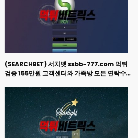
(SEARCHBET) 서치벳 ssbb-777.com 먹튀
검증
1
55만원 고객센터와 가족방 모든 연락수단
차단