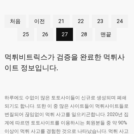
처음
이전
21
22
23
24
25
26
27
28
맨끝
먹튀비트릭스가 검증을 완료한 먹튀사
이트 정보입니다.
하루에도 수없이 많은 토토사이들이 신규로 생성되며 폐쇄
되기도 합니다. 또한 이 중 많은 사이트들이 먹튀사이트들로
변질되어 끊임없이 먹튀 사고를 일으키곤합니다. 2020년 집
계에 따르면 토토사이트를 이용하시는 회원분들 중 약 90%
이상이 먹튀 사고를 경험한 것으로 나타났습니다. 먹튀 사고