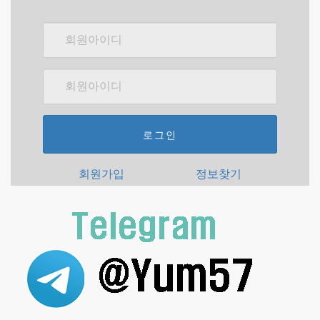
로그인
회원가입
정보찾기