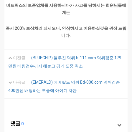
비트릭스의 보증업체를 사용하시다가 사고를 당하시는 회원님들에
게는
즉시 200% 보상처리 되시오니, 안심하시고 이용하실것을 권장 드립
니다.
이전글
(BLUECHIP) 블루칩 먹튀 b-111.com 먹튀검증 179
만원 배팅검수까지 해놓고 경기 도중 취소
다음글
(EMERALD) 에메랄드 먹튀 Ed-000.com 먹튀검증
400만원 배팅하는 도중에 아이디 차단
댓글
0