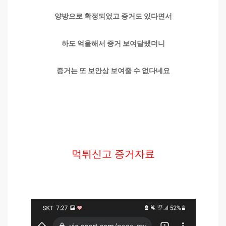
양방으로 확정되었고 증거도 있다면서
하도 억울해서 증거 보여달랬더니
증거는 또 보안상 보여줄 수 없다네요
먹튀신고 증거자료