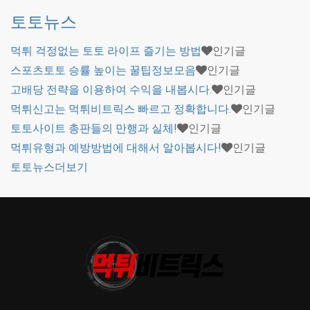
토토뉴스
먹튀 걱정없는 토토 라이프 즐기는 방법
인기글
스포츠토토 승률 높이는 꿀팁정보모음
인기글
고배당 전략을 이용하여 수익을 내봅시다.
인기글
먹튀신고는 먹튀비트릭스 빠르고 정확합니다.
인기글
토토사이트 총판들의 만행과 실체!
인기글
먹튀유형과 예방방법에 대해서 알아봅시다!
인기글
토토뉴스
더보기