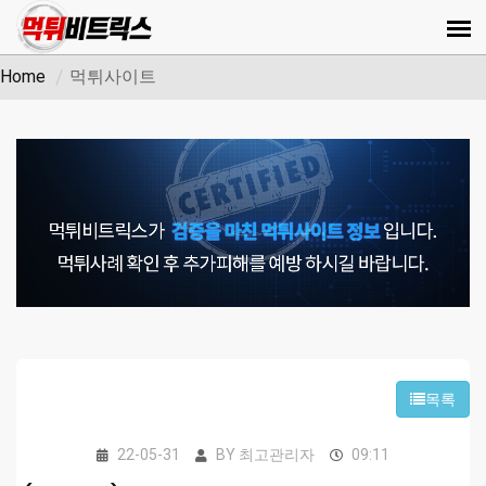
Home
먹튀사이트
목록
22-05-31
BY
최고관리자
09:11