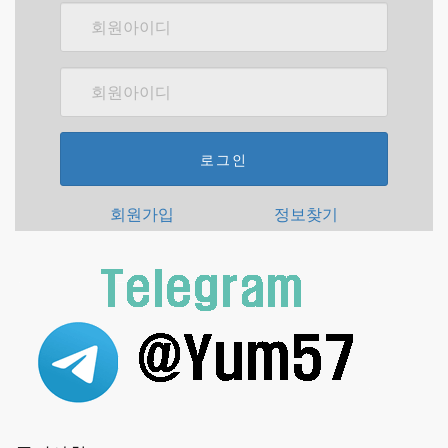
로그인
회원가입
정보찾기