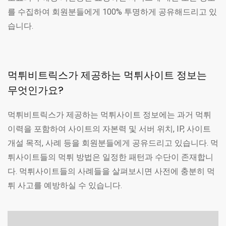
를 수집하여 회원분들에게 100% 투명하게 공유해드리고 있
습니다.
먹튀비트릭스가 제공하는 먹튀사이트 정보는
무엇인가요?
먹튀비트릭스가 제공하는 먹튀사이트 정보에는 과거 먹튀
이력을 포함하여 사이트의 자본력 및 서버 위치, IP, 사이트
개설 목적, 사례 등을 회원분들에게 공유드리고 있습니다. 먹
튀사이트들의 먹튀 방법은 일정한 패턴과 수단이 존재합니
다. 먹튀사이트들의 사례들을 살펴보시면 사전에 충분히 먹
튀 사고를 예방하실 수 있습니다.