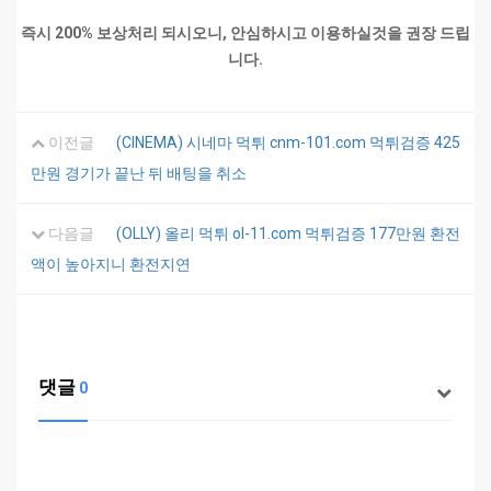
즉시 200% 보상처리 되시오니, 안심하시고 이용하실것을 권장 드립
니다.
이전글
(CINEMA) 시네마 먹튀 cnm-101.com 먹튀검증 425
만원 경기가 끝난 뒤 배팅을 취소
다음글
(OLLY) 올리 먹튀 ol-11.com 먹튀검증 177만원 환전
액이 높아지니 환전지연
댓글
0