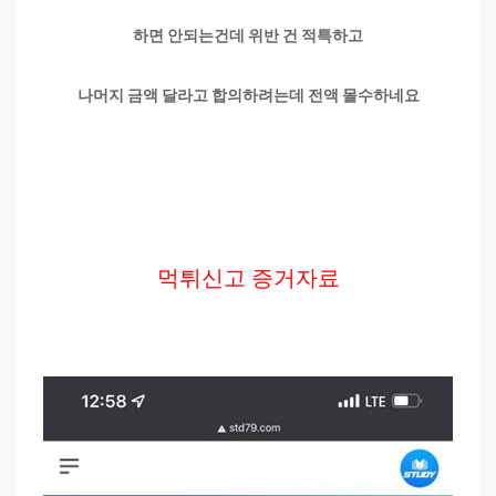
하면 안되는건데 위반 건 적특하고
나머지 금액 달라고 합의하려는데 전액 몰수하네요
먹튀신고 증거자료