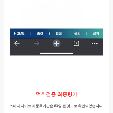
먹튀검증 최종평가
스터디 사이트의 등록기간은 83일 된 것으로 확인되었습니다.