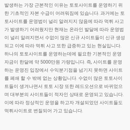
발생하는 가장 근본적인 이유는 토토사이트를 운영하기 위
한 기초적인 자본 수급이 어려워짐에 있습니다. 과거에는 토
토사이트를 운영법이 널리 알려지지 않음에 따라 먹튀 사고
가 발생하기 어려웠지만 현재는 온라인 발달에 따라 운영법
이 널리 알려지면서 수없이 많은 신규 사이트들이 신규 생성
되고 이에 따라 먹튀 사고 또한 급증하고 있는 현실입니다.
하나의 토토사이트를 운영하는데에 필요한 기본적인 운영
자금이 한달에 약 5000만원 가량입니다. 즉, 사이트를 운영
하는 운영진 입장에서 수익분기점을 넘기지 못하면 사이트
를 폐쇄 할 수 밖에 없는 상황입니다. 수없이 많은 토토사이
트들이 생겨나면서 토토 시장 또한 레드오션으로 바뀌었으
며 대부분의 사이트들이 적자인 상태로 운영되고 있습니다.
이에 따라 정상적인 운영을 하고자 개설되었던 사이트들도
먹튀사이트로 변질되어 가고 있습니다.