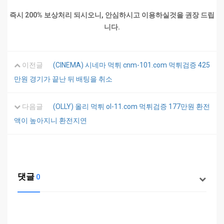
즉시 200% 보상처리 되시오니, 안심하시고 이용하실것을 권장 드립
니다.
이전글
(CINEMA) 시네마 먹튀 cnm-101.com 먹튀검증 425
만원 경기가 끝난 뒤 배팅을 취소
다음글
(OLLY) 올리 먹튀 ol-11.com 먹튀검증 177만원 환전
액이 높아지니 환전지연
댓글
0