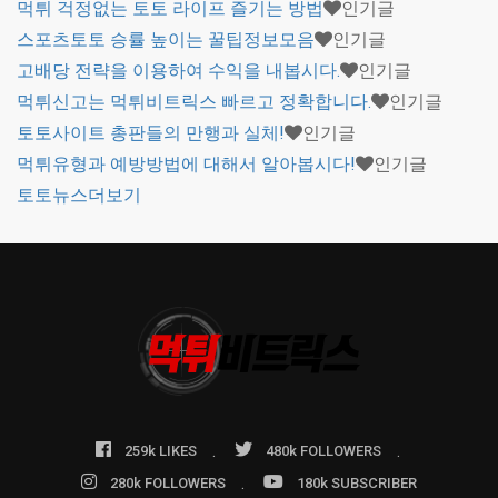
먹튀 걱정없는 토토 라이프 즐기는 방법
인기글
스포츠토토 승률 높이는 꿀팁정보모음
인기글
고배당 전략을 이용하여 수익을 내봅시다.
인기글
먹튀신고는 먹튀비트릭스 빠르고 정확합니다.
인기글
토토사이트 총판들의 만행과 실체!
인기글
먹튀유형과 예방방법에 대해서 알아봅시다!
인기글
토토뉴스
더보기
259k LIKES
480k FOLLOWERS
280k FOLLOWERS
180k SUBSCRIBER