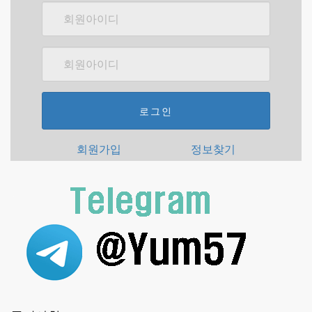
로그인
회원가입
정보찾기