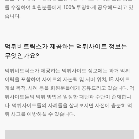
를 수집하여 회원분들에게 100% 투명하게 공유해드리고 있
습니다.
먹튀비트릭스가 제공하는 먹튀사이트 정보는
무엇인가요?
먹튀비트릭스가 제공하는 먹튀사이트 정보에는 과거 먹튀
이력을 포함하여 사이트의 자본력 및 서버 위치, IP, 사이트
개설 목적, 사례 등을 회원분들에게 공유드리고 있습니다. 먹
튀사이트들의 먹튀 방법은 일정한 패턴과 수단이 존재합니
다. 먹튀사이트들의 사례들을 살펴보시면 사전에 충분히 먹
튀 사고를 예방하실 수 있습니다.