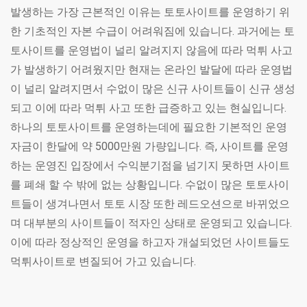
발생하는 가장 근본적인 이유는 토토사이트를 운영하기 위
한 기초적인 자본 수급이 어려워짐에 있습니다. 과거에는 토
토사이트를 운영법이 널리 알려지지 않음에 따라 먹튀 사고
가 발생하기 어려웠지만 현재는 온라인 발달에 따라 운영법
이 널리 알려지면서 수없이 많은 신규 사이트들이 신규 생성
되고 이에 따라 먹튀 사고 또한 급증하고 있는 현실입니다.
하나의 토토사이트를 운영하는데에 필요한 기본적인 운영
자금이 한달에 약 5000만원 가량입니다. 즉, 사이트를 운영
하는 운영진 입장에서 수익분기점을 넘기지 못하면 사이트
를 폐쇄 할 수 밖에 없는 상황입니다. 수없이 많은 토토사이
트들이 생겨나면서 토토 시장 또한 레드오션으로 바뀌었으
며 대부분의 사이트들이 적자인 상태로 운영되고 있습니다.
이에 따라 정상적인 운영을 하고자 개설되었던 사이트들도
먹튀사이트로 변질되어 가고 있습니다.