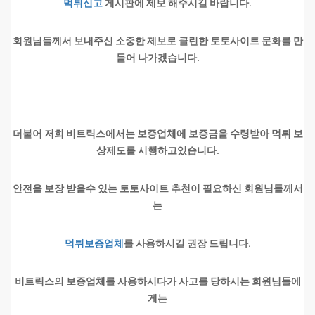
먹튀신고
게시판에 제보 해주시길 바랍니다.
회원님들께서 보내주신 소중한 제보로 클린한 토토사이트 문화를 만
들어 나가겠습니다.
더불어 저희 비트릭스에서는 보증업체에 보증금을 수령받아 먹튀 보
상제도를 시행하고있습니다.
안전을 보장 받을수 있는 토토사이트 추천이 필요하신 회원님들께서
는
먹튀보증업체
를 사용하시길 권장 드립니다.
비트릭스의 보증업체를 사용하시다가 사고를 당하시는 회원님들에
게는