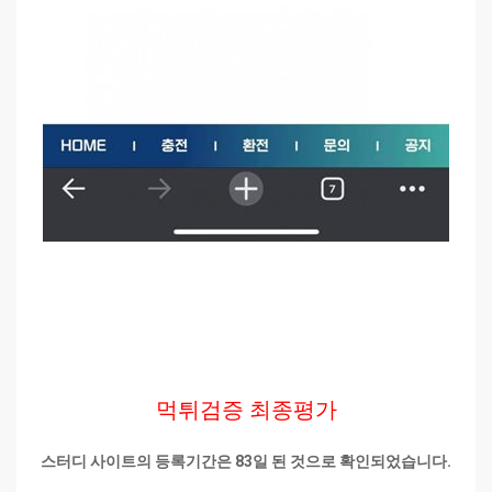
먹튀검증 최종평가
스터디 사이트의 등록기간은 83일 된 것으로 확인되었습니다.