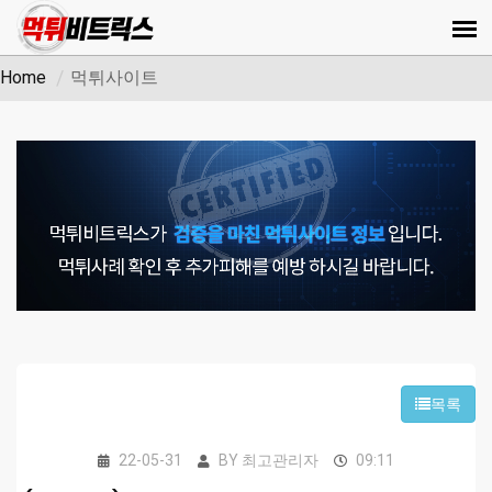
Home
먹튀사이트
목록
22-05-31
BY
최고관리자
09:11