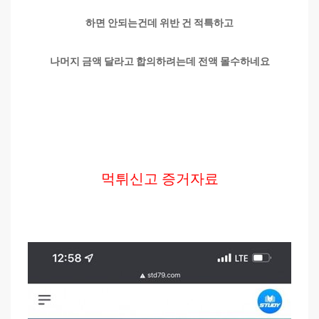
하면 안되는건데 위반 건 적특하고
나머지 금액 달라고 합의하려는데 전액 몰수하네요
먹튀신고 증거자료