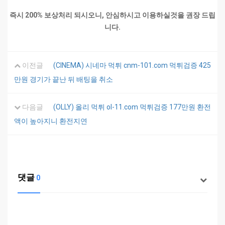
즉시 200% 보상처리 되시오니, 안심하시고 이용하실것을 권장 드립
니다.
이전글
(CINEMA) 시네마 먹튀 cnm-101.com 먹튀검증 425
만원 경기가 끝난 뒤 배팅을 취소
다음글
(OLLY) 올리 먹튀 ol-11.com 먹튀검증 177만원 환전
액이 높아지니 환전지연
댓글
0