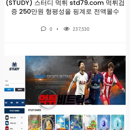
(STUDY) 스터디 먹튀 std79.com 먹튀검
증 250만원 형평성을 핑계로 전액몰수
0
237,530