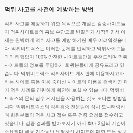
먹튀 사고를 사전에 예방하는 방법
먹튀 사고를 예방하기 위한 목적으로 개설된 검증사이트들
이 먹튀사이트들의 홍보 수단으로 변질되기 시작하면서 이
제는 완벽하게 먹튀 사고를 예방 하기란 매우 어려워졌습니
다. 먹튀비트릭스는 이러한 문제를 인식하고 먹튀사이트들
과의 타협없이 100% 안전한 사이트들만을 추천드리며 먹튀
사이트들의 정보를 투명하게 회원분들에게 공유드리고 있
습니다. 먹튀비트릭스 먹튀사이트 게시판에 이용하시고자
하는 사이트 혹은 이용 중이신 사이트의 이름을 검색하면 과
거 먹튀 사례를 간편하게 확인해 보실 수 있습니다. 먹튀비
트릭스의 문의 접수 게시판을 사용하는 것도 또다른 방법입
니다. 먹튀비트릭스의 먹튀검증 전문팀이 상시 모니터링하
며 회원분들의 먹튀 사고 접수 혹은 검증 요청을 접수하고
있습니다. 검증 결과를 받아보시기 까지 최대 2일의 기간이
소요되며 해당 기간동안 요청하신 사이트에 대한 모든 정보