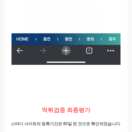
먹튀검증 최종평가
스터디 사이트의 등록기간은 83일 된 것으로 확인되었습니다.