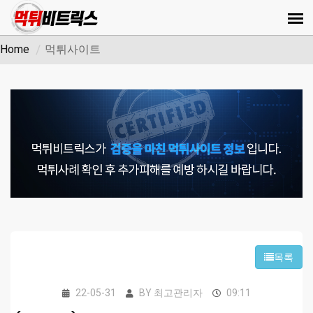
Home
먹튀사이트
목록
22-05-31
BY
최고관리자
09:11