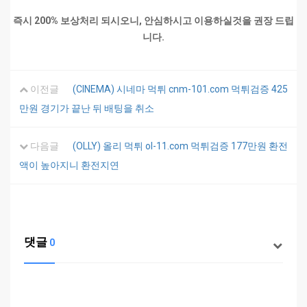
즉시 200% 보상처리 되시오니, 안심하시고 이용하실것을 권장 드립
니다.
이전글
(CINEMA) 시네마 먹튀 cnm-101.com 먹튀검증 425
만원 경기가 끝난 뒤 배팅을 취소
다음글
(OLLY) 올리 먹튀 ol-11.com 먹튀검증 177만원 환전
액이 높아지니 환전지연
댓글
0