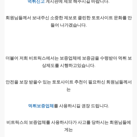
먹튀신고
게시판에 제보 해주시길 바랍니다.
회원님들께서 보내주신 소중한 제보로 클린한 토토사이트 문화를 만
들어 나가겠습니다.
더불어 저희 비트릭스에서는 보증업체에 보증금을 수령받아 먹튀 보
상제도를 시행하고있습니다.
안전을 보장 받을수 있는 토토사이트 추천이 필요하신 회원님들께서
는
먹튀보증업체
를 사용하시길 권장 드립니다.
비트릭스의 보증업체를 사용하시다가 사고를 당하시는 회원님들에
게는