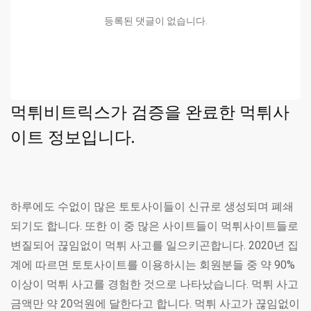
등록된 댓글이 없습니다.
먹튀비트릭스가 검증을 완료한 먹튀사
이트 정보입니다.
하루에도 수없이 많은 토토사이들이 신규로 생성되며 폐쇄
되기도 합니다. 또한 이 중 많은 사이트들이 먹튀사이트들로
변질되어 끊임없이 먹튀 사고를 일으키곤합니다. 2020년 집
계에 따르면 토토사이트를 이용하시는 회원분들 중 약 90%
이상이 먹튀 사고를 경험한 것으로 나타났습니다. 먹튀 사고
금액만 약 20억원에 달한다고 합니다. 먹튀 사고가 끊임없이