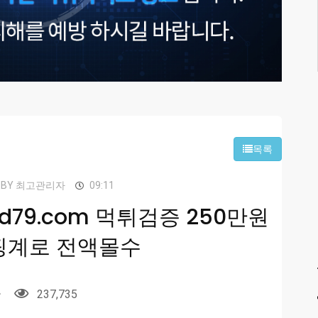
목록
BY
최고관리자
09:11
td79.com 먹튀검증 250만원
핑계로 전액몰수
237,735