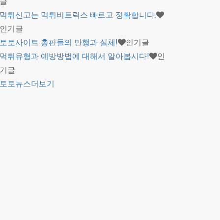
글
먹튀신고는 먹튀비트릭스 빠르고 정확합니다.
인기글
토토사이트 총판들의 만행과 실체!
인기글
먹튀유형과 예방방법에 대해서 알아봅시다!
인
기글
토토뉴스
더보기