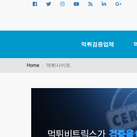
먹튀검증업체
Home
먹튀사이트