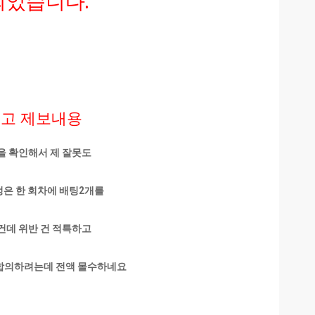
되었습니다.
고 제보내용
을 확인해서 제 잘못도
은 한 회차에 배팅2개를
건데 위반 건 적특하고
 합의하려는데 전액 몰수하네요