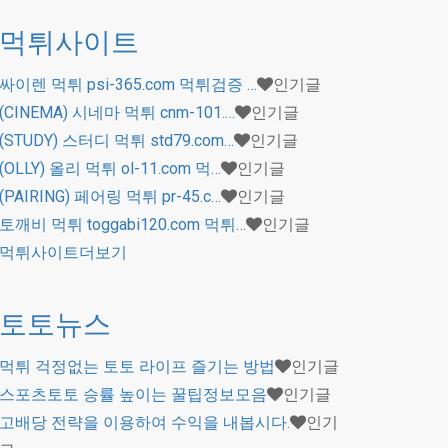
먹튀사이트
싸이렌 먹튀 psi-365.com 먹튀검증 …
인기글
(CINEMA) 시네마 먹튀 cnm-101.…
인기글
(STUDY) 스터디 먹튀 std79.com…
인기글
(OLLY) 올리 먹튀 ol-11.com 먹…
인기글
(PAIRING) 페어링 먹튀 pr-45.c…
인기글
토깨비 먹튀 toggabi120.com 먹튀…
인기글
먹튀사이트
더보기
토토뉴스
먹튀 걱정없는 토토 라이프 즐기는 방법
인기글
스포츠토토 승률 높이는 꿀팁정보모음
인기글
고배당 전략을 이용하여 수익을 내봅시다.
인기