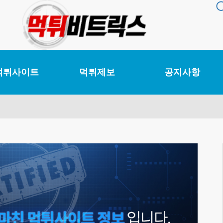
먹튀사이트
먹튀제보
공지사항