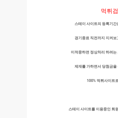
먹튀검
스테이 사이트의 등록기간은
경기종료 직전까지 지켜보
미적중하면 정상처리 하려는
제재를 가하면서 당첨금을
100% 먹튀사이트
스테이 사이트를 이용중인 회