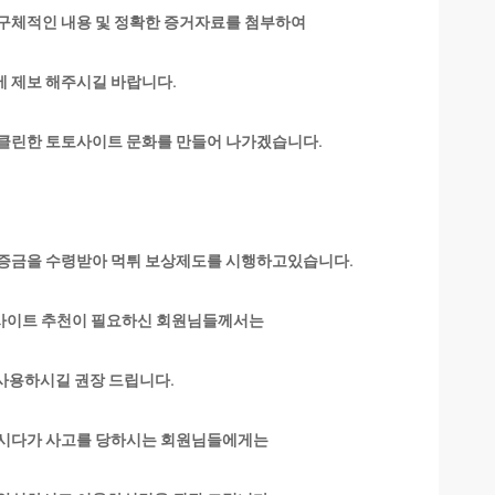
구체적인 내용 및 정확한 증거자료를 첨부하여
 제보 해주시길 바랍니다.
클린한 토토사이트 문화를 만들어 나가겠습니다.
증금을 수령받아 먹튀 보상제도를 시행하고있습니다.
토사이트 추천이 필요하신 회원님들께서는
사용하시길 권장 드립니다.
시다가 사고를 당하시는 회원님들에게는