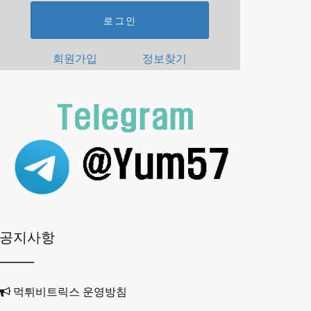
로그인
회원가입
정보찾기
공지사항
먹튀비트릭스 운영방침