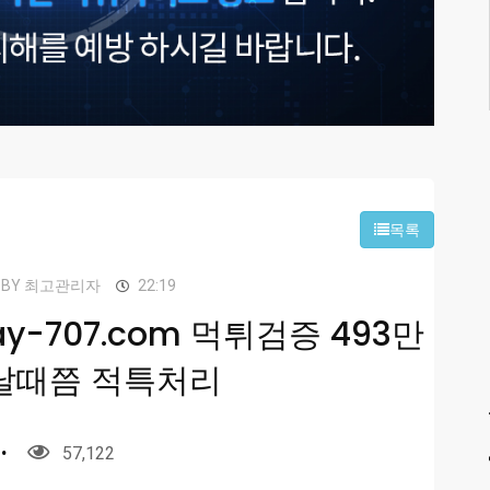
목록
BY
최고관리자
22:19
ay-707.com 먹튀검증 493만
끝날때쯤 적특처리
57,122