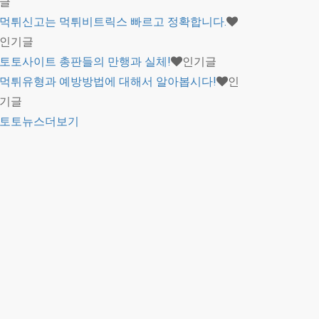
글
먹튀신고는 먹튀비트릭스 빠르고 정확합니다.
인기글
토토사이트 총판들의 만행과 실체!
인기글
먹튀유형과 예방방법에 대해서 알아봅시다!
인
기글
토토뉴스
더보기