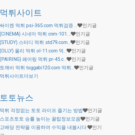
먹튀사이트
싸이렌 먹튀 psi-365.com 먹튀검증 …
인기글
(CINEMA) 시네마 먹튀 cnm-101.…
인기글
(STUDY) 스터디 먹튀 std79.com…
인기글
(OLLY) 올리 먹튀 ol-11.com 먹…
인기글
(PAIRING) 페어링 먹튀 pr-45.c…
인기글
토깨비 먹튀 toggabi120.com 먹튀…
인기글
먹튀사이트
더보기
토토뉴스
먹튀 걱정없는 토토 라이프 즐기는 방법
인기글
스포츠토토 승률 높이는 꿀팁정보모음
인기글
고배당 전략을 이용하여 수익을 내봅시다.
인기