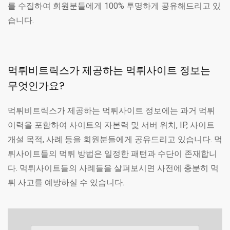
를 수집하여 회원분들에게 100% 투명하게 공유해드리고 있
습니다.
먹튀비트릭스가 제공하는 먹튀사이트 정보는
무엇인가요?
먹튀비트릭스가 제공하는 먹튀사이트 정보에는 과거 먹튀
이력을 포함하여 사이트의 자본력 및 서버 위치, IP, 사이트
개설 목적, 사례 등을 회원분들에게 공유드리고 있습니다. 먹
튀사이트들의 먹튀 방법은 일정한 패턴과 수단이 존재합니
다. 먹튀사이트들의 사례들을 살펴보시면 사전에 충분히 먹
튀 사고를 예방하실 수 있습니다.