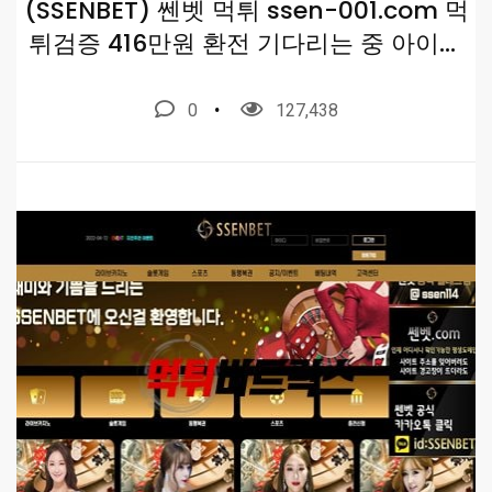
(SSENBET) 쎈벳 먹튀 ssen-001.com 먹
튀검증 416만원 환전 기다리는 중 아이디
탈퇴
0
127,438