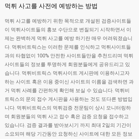
먹튀 사고를 사전에 예방하는 방법
먹튀 사고를 예방하기 위한 목적으로 개설된 검증사이트들
이 먹튀사이트들의 홍보 수단으로 변질되기 시작하면서 이
제는 완벽하게 먹튀 사고를 예방 하기란 매우 어려워졌습니
다. 먹튀비트릭스는 이러한 문제를 인식하고 먹튀사이트들
과의 타협없이 100% 안전한 사이트들만을 추천드리며 먹튀
사이트들의 정보를 투명하게 회원분들에게 공유드리고 있
습니다. 먹튀비트릭스 먹튀사이트 게시판에 이용하시고자
하는 사이트 혹은 이용 중이신 사이트의 이름을 검색하면 과
거 먹튀 사례를 간편하게 확인해 보실 수 있습니다. 먹튀비
트릭스의 문의 접수 게시판을 사용하는 것도 또다른 방법입
니다. 먹튀비트릭스의 먹튀검증 전문팀이 상시 모니터링하
며 회원분들의 먹튀 사고 접수 혹은 검증 요청을 접수하고
있습니다. 검증 결과를 받아보시기 까지 최대 2일의 기간이
소요되며 해당 기간동안 요청하신 사이트에 대한 모든 정보