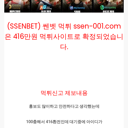
(SSENBET) 쎈벳 먹튀 ssen-001.com
은 416만원 먹튀사이트로 확정되었습니
다.
먹튀신고 제보내용
홍보도 많이하고 안전하다고 생각했는데
100충해서 416환전인데 대기중에 아이디가