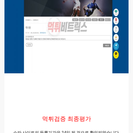
먹튀검증 최종평가
소라 사이트의 등록기간은 24일 된 것으로 확인되었습니다.