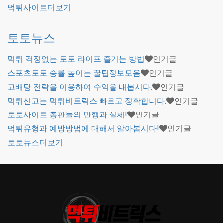
먹튀사이트
더보기
토토뉴스
먹튀 걱정없는 토토 라이프 즐기는 방법
인기글
스포츠토토 승률 높이는 꿀팁정보모음
인기글
고배당 전략을 이용하여 수익을 내봅시다.
인기글
먹튀신고는 먹튀비트릭스 빠르고 정확합니다.
인기글
토토사이트 총판들의 만행과 실체!
인기글
먹튀유형과 예방방법에 대해서 알아봅시다!
인기글
토토뉴스
더보기