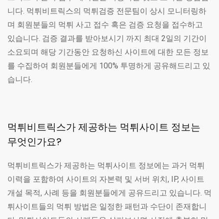
니다. 먹튀비트릭스의 먹튀검증 전문팀이 상시 모니터링하
며 회원분들의 먹튀 사고 접수 혹은 검증 요청을 접수하고
있습니다. 검증 결과를 받아보시기 까지 최대 2일의 기간이
소요되며 해당 기간동안 요청하신 사이트에 대한 모든 정보
를 수집하여 회원분들에게 100% 투명하게 공유해드리고 있
습니다.
먹튀비트릭스가 제공하는 먹튀사이트 정보는
무엇인가요?
먹튀비트릭스가 제공하는 먹튀사이트 정보에는 과거 먹튀
이력을 포함하여 사이트의 자본력 및 서버 위치, IP, 사이트
개설 목적, 사례 등을 회원분들에게 공유드리고 있습니다. 먹
튀사이트들의 먹튀 방법은 일정한 패턴과 수단이 존재합니