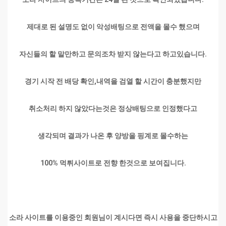
제대로 된 설명도 없이 악성배팅으로 전액을 몰수 했으며
자신들의 할 말만하고 문의조차 받지 않는다고 하고있습니다.
경기 시작 전 배당 확인,내역을 검열 할 시간이 충분했지만
취소처리 하지 않았다는것은 정상배팅으로 인정했다고
생각되며 결과가 나온 후 양방을 핑계로 몰수하는
100% 먹튀사이트로 전향 한것으로 보여집니다.
소라 사이트를 이용중인 회원님이 계시다면 즉시 사용을 중단하시고