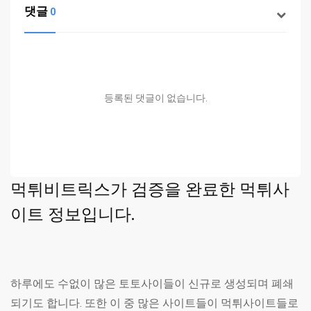
댓글
0
등록된 댓글이 없습니다.
먹튀비트릭스가 검증을 완료한 먹튀사
이트 정보입니다.
하루에도 수없이 많은 토토사이들이 신규로 생성되며 폐쇄
되기도 합니다. 또한 이 중 많은 사이트들이 먹튀사이트들로