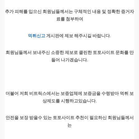
추가 피해를 입으신 회원님들께서는 구체적인 내용 및 정확한 증거자
료를 첨부하여
먹튀신고
게시판에 제보 해주시길 바랍니다.
회원님들께서 보내주신 소중한 제보로 클린한 토토사이트 문화를 만
들어 나가겠습니다.
더불어 저희 비트릭스에서는 보증업체에 보증금을 수령받아 먹튀 보
상제도를 시행하고있습니다.
안전을 보장 받을수 있는 토토사이트 추천이 필요하신 회원님들께서
는