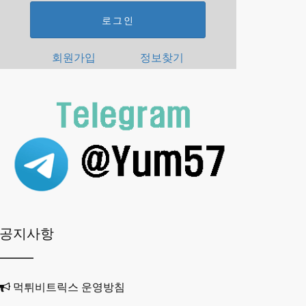
로그인
회원가입
정보찾기
공지사항
먹튀비트릭스 운영방침