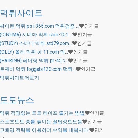
먹튀사이트
싸이렌 먹튀 psi-365.com 먹튀검증 …
인기글
(CINEMA) 시네마 먹튀 cnm-101.…
인기글
(STUDY) 스터디 먹튀 std79.com…
인기글
(OLLY) 올리 먹튀 ol-11.com 먹…
인기글
(PAIRING) 페어링 먹튀 pr-45.c…
인기글
토깨비 먹튀 toggabi120.com 먹튀…
인기글
먹튀사이트
더보기
토토뉴스
먹튀 걱정없는 토토 라이프 즐기는 방법
인기글
스포츠토토 승률 높이는 꿀팁정보모음
인기글
고배당 전략을 이용하여 수익을 내봅시다.
인기