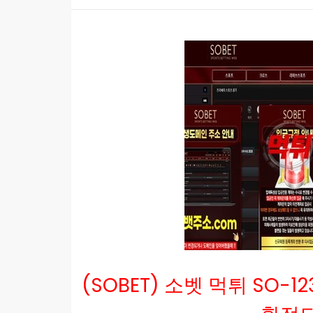
(SOBET) 소벳 먹튀 SO-