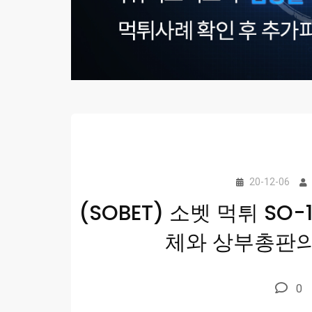
20-12-06
(SOBET) 소벳 먹튀 SO
체와 상부총판의
0