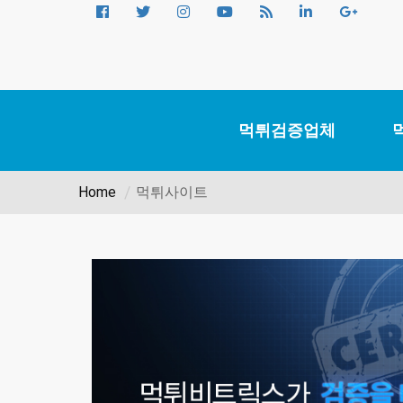
먹튀검증업체
Home
먹튀사이트