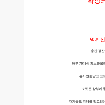
확정
먹튀신
총판 정
하루 70개씩 홍보글
본사인줄알고 코
소벳은 상부에 
자기들도 피해를 입고있