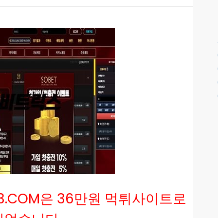
123.COM은 36만원 먹튀사이트로