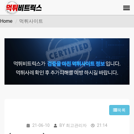
Home
먹튀사이트
목록
21-06-10
BY
최고관리자
21:14