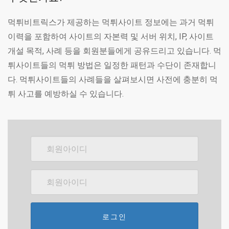
먹튀비트릭스가 제공하는 먹튀사이트 정보에는 과거 먹튀
이력을 포함하여 사이트의 자본력 및 서버 위치, IP, 사이트
개설 목적, 사례 등을 회원분들에게 공유드리고 있습니다. 먹
튀사이트들의 먹튀 방법은 일정한 패턴과 수단이 존재합니
다. 먹튀사이트들의 사례들을 살펴보시면 사전에 충분히 먹
튀 사고를 예방하실 수 있습니다.
로그인