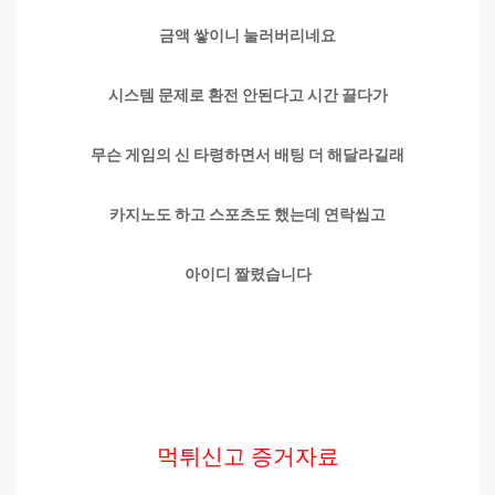
금액 쌓이니 눌러버리네요
시스템 문제로 환전 안된다고 시간 끌다가
무슨 게임의 신 타령하면서 배팅 더 해달라길래
카지노도 하고 스포츠도 했는데 연락씹고
아이디 짤렸습니다
먹튀신고 증거자료