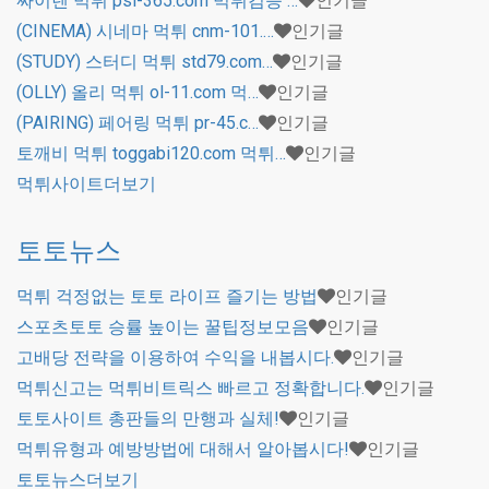
싸이렌 먹튀 psi-365.com 먹튀검증 …
인기글
(CINEMA) 시네마 먹튀 cnm-101.…
인기글
(STUDY) 스터디 먹튀 std79.com…
인기글
(OLLY) 올리 먹튀 ol-11.com 먹…
인기글
(PAIRING) 페어링 먹튀 pr-45.c…
인기글
토깨비 먹튀 toggabi120.com 먹튀…
인기글
먹튀사이트
더보기
토토뉴스
먹튀 걱정없는 토토 라이프 즐기는 방법
인기글
스포츠토토 승률 높이는 꿀팁정보모음
인기글
고배당 전략을 이용하여 수익을 내봅시다.
인기글
먹튀신고는 먹튀비트릭스 빠르고 정확합니다.
인기글
토토사이트 총판들의 만행과 실체!
인기글
먹튀유형과 예방방법에 대해서 알아봅시다!
인기글
토토뉴스
더보기