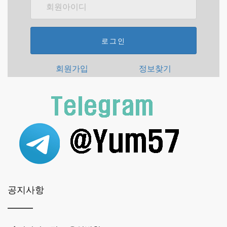
로그인
회원가입
정보찾기
공지사항