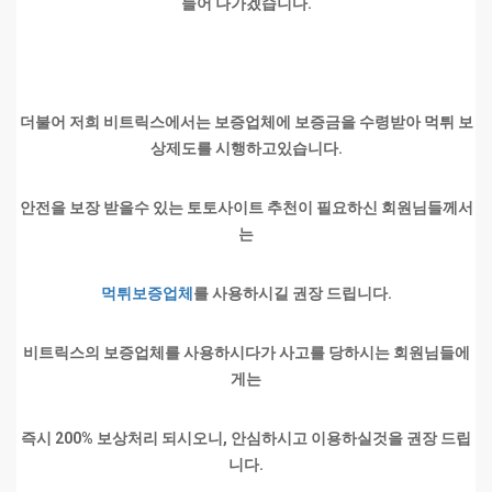
들어 나가겠습니다.
더불어 저희 비트릭스에서는 보증업체에 보증금을 수령받아 먹튀 보
상제도를 시행하고있습니다.
안전을 보장 받을수 있는 토토사이트 추천이 필요하신 회원님들께서
는
먹튀보증업체
를 사용하시길 권장 드립니다.
비트릭스의 보증업체를 사용하시다가 사고를 당하시는 회원님들에
게는
즉시 200% 보상처리 되시오니, 안심하시고 이용하실것을 권장 드립
니다.