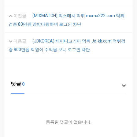
이전글
(MIXMATCH) 믹스매치 먹튀 mxmx222.com 먹튀
검증 80만원 양방타령하며 로그인 차단
다음글
(JDKOREA) 제이디코리아 먹튀 Jd-kk.com 먹튀검
증 900만원 회원이 수익을 보니 로그인 차단
댓글
0
등록된 댓글이 없습니다.