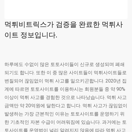
먹튀비트릭스가 검증을 완료한 먹튀사
이트 정보입니다.
하루에도 수없이 많은 토토사이들이 신규로 생성되며 폐쇄
되기도 합니다. 또한 이 중 많은 사이트들이 먹튀사이트들로
변질되어 끊임없이 먹튀 사고를 일으키곤합니다. 2020년 집
계에 따르면 토토사이트를 이용하시는 회원분들 중 약 90%
이상이 먹튀 사고를 경험한 것으로 나타났습니다. 먹튀 사고
금액만 약 20억원에 달한다고 합니다. 먹튀 사고가 끊임없이
발생하는 가장 근본적인 이유는 토토사이트를 운영하기 위
한 기초적인 자본 수급이 어려워짐에 있습니다. 과거에는 토
토사이트를 운영법이 널리 알려지지 않음에 따라 먹튀 사고