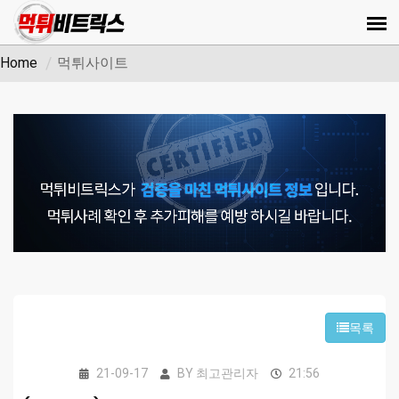
Home
먹튀사이트
목록
21-09-17
BY
최고관리자
21:56