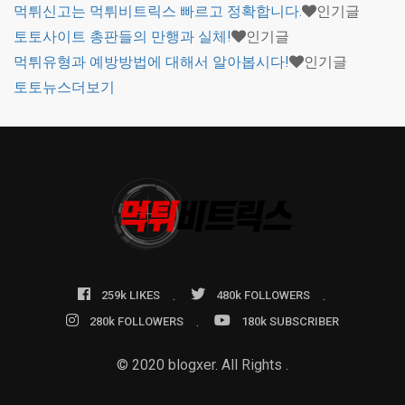
먹튀신고는 먹튀비트릭스 빠르고 정확합니다.
인기글
토토사이트 총판들의 만행과 실체!
인기글
먹튀유형과 예방방법에 대해서 알아봅시다!
인기글
토토뉴스
더보기
259k LIKES
480k FOLLOWERS
280k FOLLOWERS
180k SUBSCRIBER
© 2020 blogxer. All Rights .