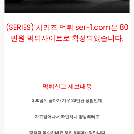
(SERIES) 시리즈 먹튀 ser-1.com은 80
만원 먹튀사이트로 확정되었습니다.
먹튀신고 제보내용
300넘게 꼴다가 겨우 80만원 당첨인데
자고일어나서 확인하니 양방배터로
당첨금 몰수하네요 하키 6폴더배팅입니다