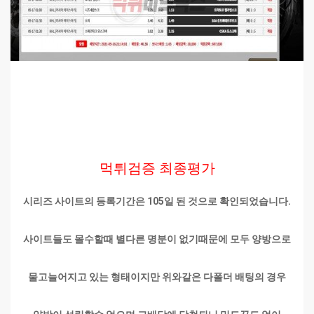
먹튀검증 최종평가
시리즈 사이트의 등록기간은 105일 된 것으로 확인되었습니다.
사이트들도 몰수할때 별다른 명분이 없기때문에 모두 양방으로
물고늘어지고 있는 형태이지만 위와같은 다폴더 배팅의 경우