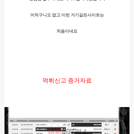
어처구니도 없고 이런 거기같은사이트는
처음이네요
먹튀신고 증거자료