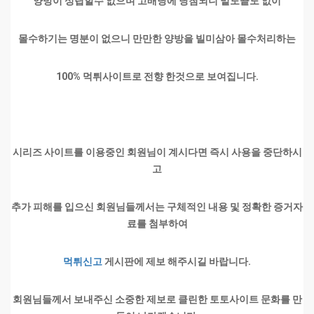
양방이 성립할수 없으며 고배당에 당첨되니 밑도끝도 없이
몰수하기는 명분이 없으니 만만한 양방을 빌미삼아 몰수처리하는
100% 먹튀사이트로 전향 한것으로 보여집니다.
시리즈 사이트를 이용중인 회원님이 계시다면 즉시 사용을 중단하시
고
추가 피해를 입으신 회원님들께서는 구체적인 내용 및 정확한 증거자
료를 첨부하여
먹튀신고
게시판에 제보 해주시길 바랍니다.
회원님들께서 보내주신 소중한 제보로 클린한 토토사이트 문화를 만