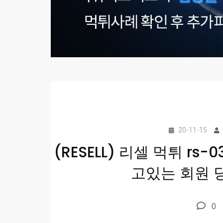
20-11-15
(RESELL) 리셀 먹튀 rs-
고있는 회원 
0