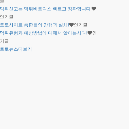
글
먹튀신고는 먹튀비트릭스 빠르고 정확합니다.
인기글
토토사이트 총판들의 만행과 실체!
인기글
먹튀유형과 예방방법에 대해서 알아봅시다!
인
기글
토토뉴스
더보기