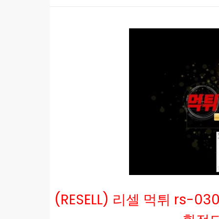
(RESELL) 리셀 먹튀 rs-