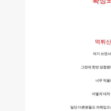
확정
먹튀신
여기 쓰면서
그런데 한번 당첨됐
너무 억울
어떻게 대처
일단 다른분들도 피해입으