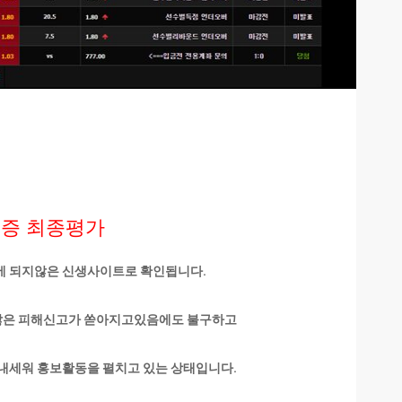
증 최종평가
에 되지않은 신생사이트로 확인됩니다.
 많은 피해신고가 쏟아지고있음에도 불구하고
내세워 홍보활동을 펼치고 있는 상태입니다.