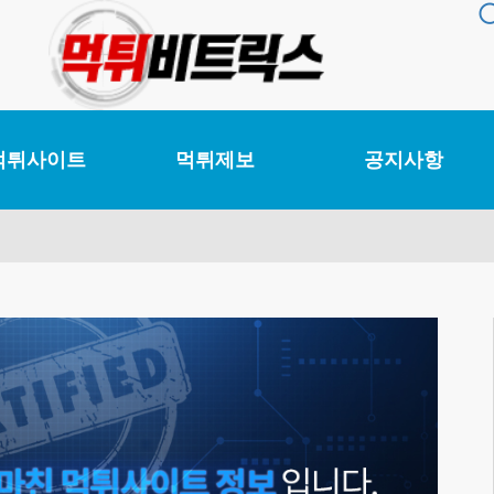
먹튀사이트
먹튀제보
공지사항