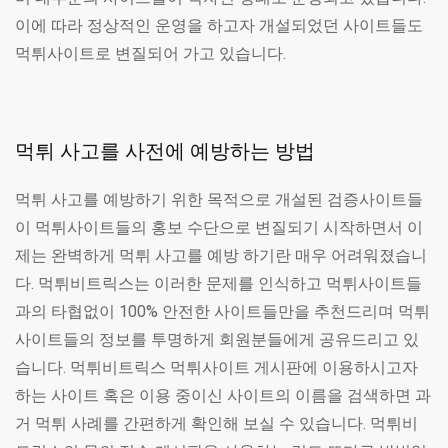
이에 따라 정상적인 운영을 하고자 개설되었던 사이트들도
먹튀사이트로 변질되어 가고 있습니다.
먹튀 사고를 사전에 예방하는 방법
먹튀 사고를 예방하기 위한 목적으로 개설된 검증사이트들
이 먹튀사이트들의 홍보 수단으로 변질되기 시작하면서 이
제는 완벽하게 먹튀 사고를 예방 하기란 매우 어려워졌습니
다. 먹튀비트릭스는 이러한 문제를 인식하고 먹튀사이트들
과의 타협없이 100% 안전한 사이트들만을 추천드리며 먹튀
사이트들의 정보를 투명하게 회원분들에게 공유드리고 있
습니다. 먹튀비트릭스 먹튀사이트 게시판에 이용하시고자
하는 사이트 혹은 이용 중이신 사이트의 이름을 검색하면 과
거 먹튀 사례를 간편하게 확인해 보실 수 있습니다. 먹튀비