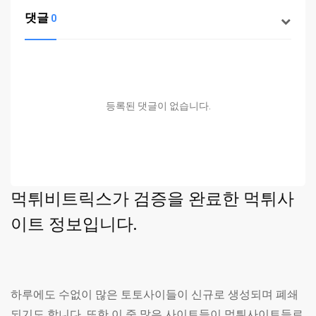
댓글
0
등록된 댓글이 없습니다.
먹튀비트릭스가 검증을 완료한 먹튀사
이트 정보입니다.
하루에도 수없이 많은 토토사이들이 신규로 생성되며 폐쇄
되기도 합니다. 또한 이 중 많은 사이트들이 먹튀사이트들로