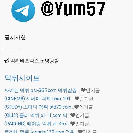
공지사항
먹튀비트릭스 운영방침
먹튀사이트
싸이렌 먹튀 psi-365.com 먹튀검증 …
인기글
(CINEMA) 시네마 먹튀 cnm-101.…
인기글
(STUDY) 스터디 먹튀 std79.com…
인기글
(OLLY) 올리 먹튀 ol-11.com 먹…
인기글
(PAIRING) 페어링 먹튀 pr-45.c…
인기글
토깨비 먹튀 toggabi120.com 먹튀…
인기글