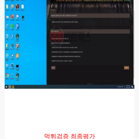
먹튀검증 최종평가