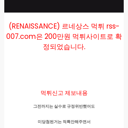
(RENAISSANCE) 르네상스 먹튀 rss-
007.com은 200만원 먹튀사이트로 확
정되었습니다.
먹튀신고 제보내용
그전까지는 실수로 규정위반했어도
미당첨된거는 적특안해주면서