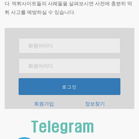
다. 먹튀사이트들의 사례들을 살펴보시면 사전에 충분히 먹
튀 사고를 예방하실 수 있습니다.
로그인
회원가입
정보찾기