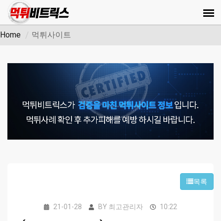
Home
먹튀사이트
목록
21-01-28
BY
최고관리자
10:22