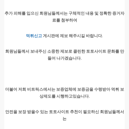
추가 피해를 입으신 회원님들께서는 구체적인 내용 및 정확한 증거자
료를 첨부하여
먹튀신고
게시판에 제보 해주시길 바랍니다.
회원님들께서 보내주신 소중한 제보로 클린한 토토사이트 문화를 만
들어 나가겠습니다.
더불어 저희 비트릭스에서는 보증업체에 보증금을 수령받아 먹튀 보
상제도를 시행하고있습니다.
안전을 보장 받을수 있는 토토사이트 추천이 필요하신 회원님들께서
는