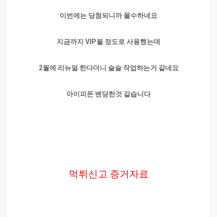
이번에는 당첨되니까 몰수하네요
지금까지 VIP될 정도로 사용했는데
2월에 리뉴얼 한다더니 슬슬 작업하는거 같네요
아이피돈 벤당한것 같습니다
먹튀신고 증거자료