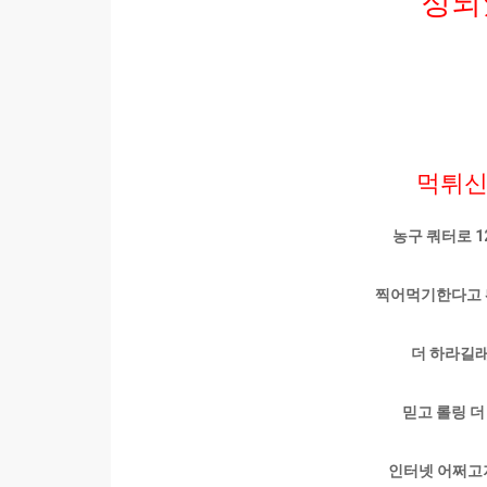
정되
먹튀신
농구 쿼터로 1
찍어먹기한다고 
더 하라길
믿고 롤링 
인터넷 어쩌고