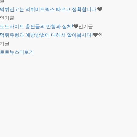
글
먹튀신고는 먹튀비트릭스 빠르고 정확합니다.
인기글
토토사이트 총판들의 만행과 실체!
인기글
먹튀유형과 예방방법에 대해서 알아봅시다!
인
기글
토토뉴스
더보기