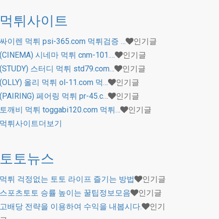
먹튀사이트
싸이렌 먹튀 psi-365.com 먹튀검증 …
인기글
(CINEMA) 시네마 먹튀 cnm-101.…
인기글
(STUDY) 스터디 먹튀 std79.com…
인기글
(OLLY) 올리 먹튀 ol-11.com 먹…
인기글
(PAIRING) 페어링 먹튀 pr-45.c…
인기글
토깨비 먹튀 toggabi120.com 먹튀…
인기글
먹튀사이트
더보기
토토뉴스
먹튀 걱정없는 토토 라이프 즐기는 방법
인기글
스포츠토토 승률 높이는 꿀팁정보모음
인기글
고배당 전략을 이용하여 수익을 내봅시다.
인기