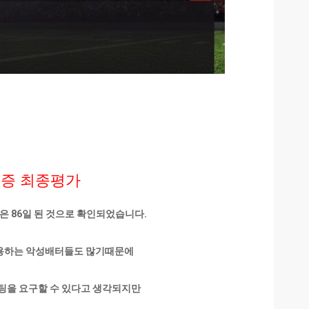
증 최종평가
 86일 된 것으로 확인되었습니다.
악용하는 악성배터들도 많기때문에
팅을 요구할 수 있다고 생각되지만