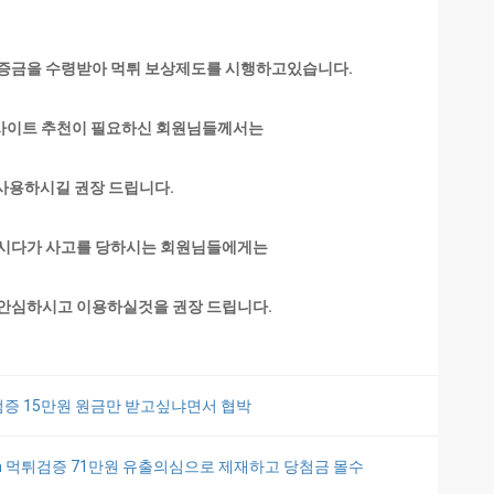
증금을 수령받아 먹튀 보상제도를 시행하고있습니다.
토사이트 추천이 필요하신 회원님들께서는
사용하시길 권장 드립니다.
시다가 사고를 당하시는 회원님들에게는
, 안심하시고 이용하실것을 권장 드립니다.
 먹튀검증 15만원 원금만 받고싶냐면서 협박
1.com 먹튀검증 71만원 유출의심으로 제재하고 당첨금 몰수