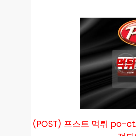
(POST) 포스트 먹튀 po-