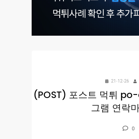
21-12-26
(POST) 포스트 먹튀 po
그램 연락마
0