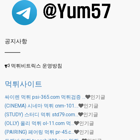
공지사항
먹튀비트릭스 운영방침
먹튀사이트
싸이렌 먹튀 psi-365.com 먹튀검증 …
인기글
(CINEMA) 시네마 먹튀 cnm-101.…
인기글
(STUDY) 스터디 먹튀 std79.com…
인기글
(OLLY) 올리 먹튀 ol-11.com 먹…
인기글
(PAIRING) 페어링 먹튀 pr-45.c…
인기글