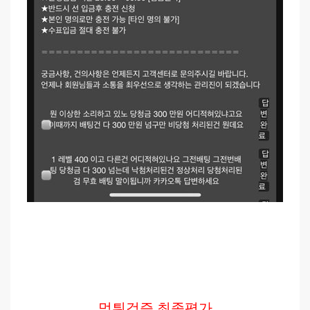
먹튀검증 최종평가