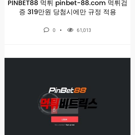
PINBET88 먹튀 pinbet-88.com 먹튀검
증 319만원 당첨시에만 규정 적용
0
61,013