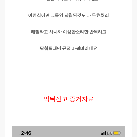
이런식이면 그동안 낙첨된것도 다 무효처리
해달라고 하니까 이상한소리만 반복하고
당첨될때만 규정 바꿔버리네요
먹튀신고 증거자료