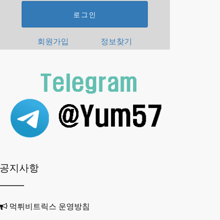
로그인
회원가입
정보찾기
공지사항
먹튀비트릭스 운영방침