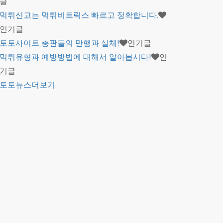
글
먹튀신고는 먹튀비트릭스 빠르고 정확합니다.
인기글
토토사이트 총판들의 만행과 실체!
인기글
먹튀유형과 예방방법에 대해서 알아봅시다!
인
기글
토토뉴스
더보기