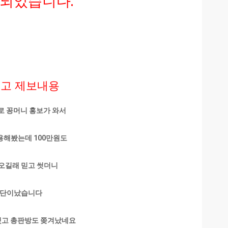
정되었습니다.
고 제보내용
로 꽁머니 홍보가 와서
용해봤는데 100만원도
오길래 믿고 썻더니
사단이났습니다
했고 총판방도 쫒겨났네요