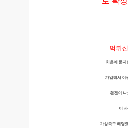
로 확
먹튀신
처음에 문자
가입해서 이
환전이 나
이 
가상축구 배팅