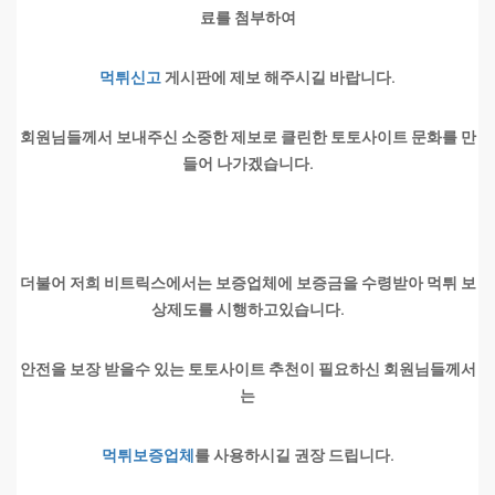
료를 첨부하여
먹튀신고
게시판에 제보 해주시길 바랍니다.
회원님들께서 보내주신 소중한 제보로 클린한 토토사이트 문화를 만
들어 나가겠습니다.
더불어 저희 비트릭스에서는 보증업체에 보증금을 수령받아 먹튀 보
상제도를 시행하고있습니다.
안전을 보장 받을수 있는 토토사이트 추천이 필요하신 회원님들께서
는
먹튀보증업체
를 사용하시길 권장 드립니다.