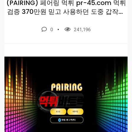
(PAIRING) 페어링 먹튀 pr-45.com 먹튀
검증 370만원 믿고 사용하던 도중 갑작스
테 탈퇴
0
241,196