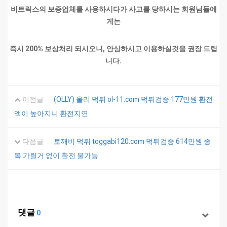
비트릭스의 보증업체를 사용하시다가 사고를 당하시는 회원님들에
게는
즉시 200% 보상처리 되시오니, 안심하시고 이용하실것을 권장 드립
니다.
이전글
(OLLY) 올리 먹튀 ol-11.com 먹튀검증 177만원 환전
액이 높아지니 환전지연
다음글
토깨비 먹튀 toggabi120.com 먹튀검증 614만원 종
목 가릴거 없이 환전 불가능
댓글
0