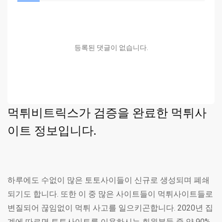
등록된 댓글이 없습니다.
먹튀비트릭스가 검증을 완료한 먹튀사
이트 정보입니다.
하루에도 수없이 많은 토토사이들이 신규로 생성되며 폐쇄
되기도 합니다. 또한 이 중 많은 사이트들이 먹튀사이트들로
변질되어 끊임없이 먹튀 사고를 일으키곤합니다. 2020년 집
계에 따르면 토토사이트를 이용하시는 회원분들 중 약 90%