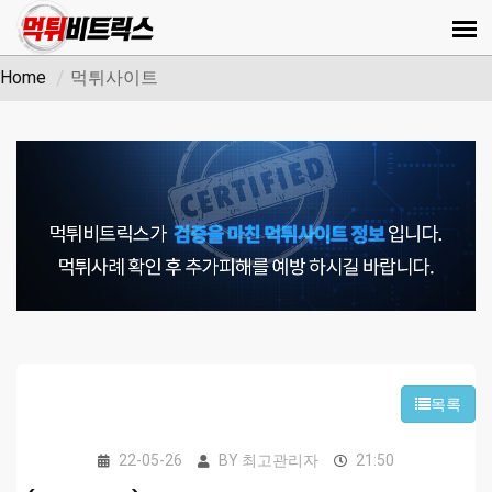
Home
먹튀사이트
목록
22-05-26
BY
최고관리자
21:50