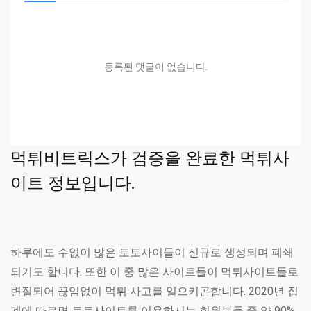
등록된 댓글이 없습니다.
먹튀비트릭스가 검증을 완료한 먹튀사
이트 정보입니다.
하루에도 수없이 많은 토토사이들이 신규로 생성되며 폐쇄
되기도 합니다. 또한 이 중 많은 사이트들이 먹튀사이트들로
변질되어 끊임없이 먹튀 사고를 일으키곤합니다. 2020년 집
계에 따르면 토토사이트를 이용하시는 회원분들 중 약 90%