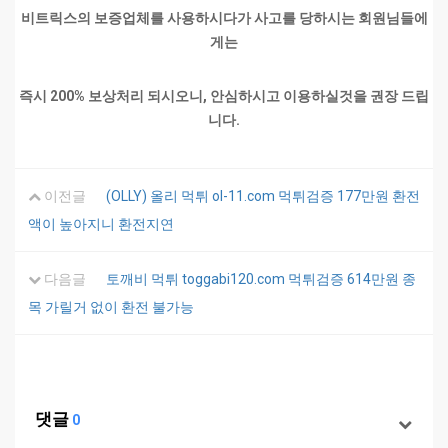
비트릭스의 보증업체를 사용하시다가 사고를 당하시는 회원님들에
게는
즉시 200% 보상처리 되시오니, 안심하시고 이용하실것을 권장 드립
니다.
이전글
(OLLY) 올리 먹튀 ol-11.com 먹튀검증 177만원 환전
액이 높아지니 환전지연
다음글
토깨비 먹튀 toggabi120.com 먹튀검증 614만원 종
목 가릴거 없이 환전 불가능
댓글
0