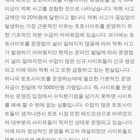
이상이 먹튀 사고를 경험한 것으로 나타났습니다. 먹튀 사고
금액만 약 20억원에 달한다고 합니다. 먹튀 사고가 끊임없이
발생하는 가장 근본적인 이유는 토토사이트를 운영하기 위
한 기초적인 자본 수급이 어려워짐에 있습니다. 과거에는 토
토사이트를 운영법이 널리 알려지지 않음에 따라 먹튀 사고
가 발생하기 어려웠지만 현재는 온라인 발달에 따라 운영법
이 널리 알려지면서 수없이 많은 신규 사이트들이 신규 생성
되고 이에 따라 먹튀 사고 또한 급증하고 있는 현실입니다.
하나의 토토사이트를 운영하는데에 필요한 기본적인 운영
자금이 한달에 약 5000만원 가량입니다. 즉, 사이트를 운영
하는 운영진 입장에서 수익분기점을 넘기지 못하면 사이트
를 폐쇄 할 수 밖에 없는 상황입니다. 수없이 많은 토토사이
트들이 생겨나면서 토토 시장 또한 레드오션으로 바뀌었으
며 대부분의 사이트들이 적자인 상태로 운영되고 있습니다.
이에 따라 정상적인 운영을 하고자 개설되었던 사이트들도
먹튀사이트로 변질되어 가고 있습니다.