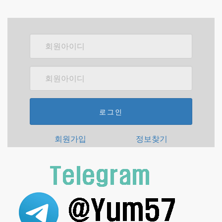
로그인
회원가입
정보찾기