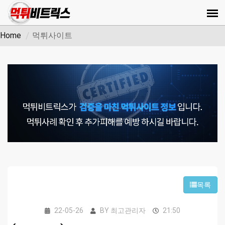
Home
먹튀사이트
목록
22-05-26
BY
최고관리자
21:50