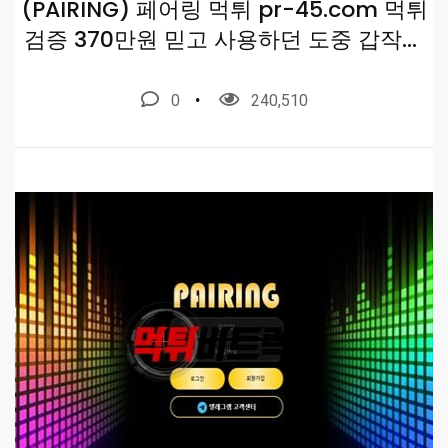
(PAIRING) 페어링 먹튀 pr-45.com 먹튀
검증 370만원 믿고 사용하던 도중 갑작스
테 탈퇴
0
240,510