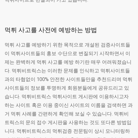
먹튀 사고를 사전에 예방하는 방법
먹튀 사고를 예방하기 위한 목적으로 개설된 검증사이트들
이 먹튀사이트들의 홍보 수단으로 변질되기 시작하면서 이
제는 완벽하게 먹튀 사고를 예방 하기란 매우 어려워졌습니
다. 먹튀비트릭스는 이러한 문제를 인식하고 먹튀사이트들
과의 타협없이 100% 안전한 사이트들만을 추천드리며 먹튀
사이트들의 정보를 투명하게 회원분들에게 공유드리고 있
습니다. 먹튀비트릭스 먹튀사이트 게시판에 이용하시고자
하는 사이트 혹은 이용 중이신 사이트의 이름을 검색하면 과
거 먹튀 사례를 간편하게 확인해 보실 수 있습니다. 먹튀비
트릭스의 문의 접수 게시판을 사용하는 것도 또다른 방법입
니다. 먹튀비트릭스의 먹튀검증 전문팀이 상시 모니터링하