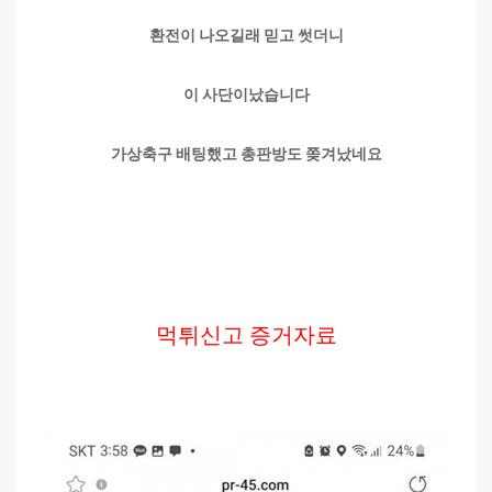
환전이 나오길래 믿고 썻더니
이 사단이났습니다
가상축구 배팅했고 총판방도 쫒겨났네요
먹튀신고 증거자료