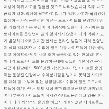
이상이 먹튀 사고를 경험한 것으로 나타났습니다. 먹튀 사고
금액만 약 20억원에 달한다고 합니다. 먹튀 사고가 끊임없이
발생하는 가장 근본적인 이유는 토토사이트를 운영하기 위
한 기초적인 자본 수급이 어려워짐에 있습니다. 과거에는 토
토사이트를 운영법이 널리 알려지지 않음에 따라 먹튀 사고
가 발생하기 어려웠지만 현재는 온라인 발달에 따라 운영법
이 널리 알려지면서 수없이 많은 신규 사이트들이 신규 생성
되고 이에 따라 먹튀 사고 또한 급증하고 있는 현실입니다.
하나의 토토사이트를 운영하는데에 필요한 기본적인 운영
자금이 한달에 약 5000만원 가량입니다. 즉, 사이트를 운영
하는 운영진 입장에서 수익분기점을 넘기지 못하면 사이트
를 폐쇄 할 수 밖에 없는 상황입니다. 수없이 많은 토토사이
트들이 생겨나면서 토토 시장 또한 레드오션으로 바뀌었으
며 대부분의 사이트들이 적자인 상태로 운영되고 있습니다.
이에 따라 정상적인 운영을 하고자 개설되었던 사이트들도
먹튀사이트로 변질되어 가고 있습니다.