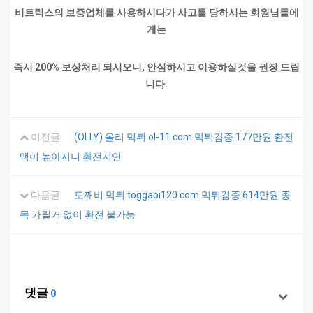
비트릭스의 보증업체를 사용하시다가 사고를 당하시는 회원님들에
게는
즉시 200% 보상처리 되시오니, 안심하시고 이용하실것을 권장 드립
니다.
이전글
(OLLY) 올리 먹튀 ol-11.com 먹튀검증 177만원 환전
액이 높아지니 환전지연
다음글
토깨비 먹튀 toggabi120.com 먹튀검증 614만원 종
목 가릴거 없이 환전 불가능
댓글
0