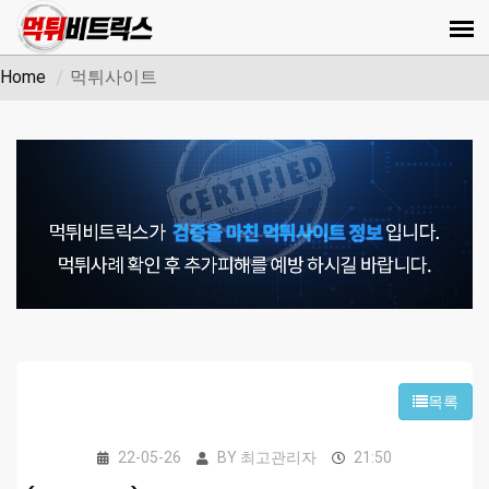
Home
먹튀사이트
목록
22-05-26
BY
최고관리자
21:50