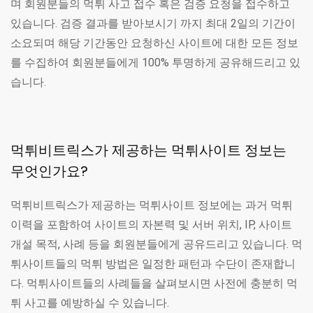
며 회원분들의 먹튀 사고 접수 혹은 검증 요청을 접수하고
있습니다. 검증 결과를 받아보시기 까지 최대 2일의 기간이
소요되며 해당 기간동안 요청하신 사이트에 대한 모든 정보
를 수집하여 회원분들에게 100% 투명하게 공유해드리고 있
습니다.
먹튀비트릭스가 제공하는 먹튀사이트 정보는
무엇인가요?
먹튀비트릭스가 제공하는 먹튀사이트 정보에는 과거 먹튀
이력을 포함하여 사이트의 자본력 및 서버 위치, IP, 사이트
개설 목적, 사례 등을 회원분들에게 공유드리고 있습니다. 먹
튀사이트들의 먹튀 방법은 일정한 패턴과 수단이 존재합니
다. 먹튀사이트들의 사례들을 살펴보시면 사전에 충분히 먹
튀 사고를 예방하실 수 있습니다.