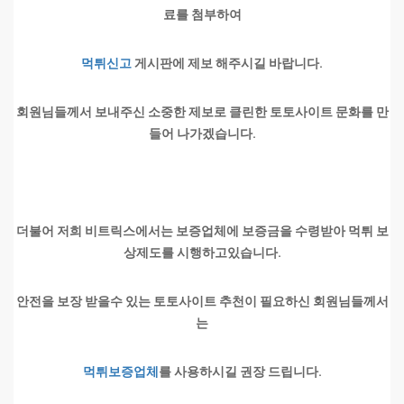
료를 첨부하여
먹튀신고
게시판에 제보 해주시길 바랍니다.
회원님들께서 보내주신 소중한 제보로 클린한 토토사이트 문화를 만
들어 나가겠습니다.
더불어 저희 비트릭스에서는 보증업체에 보증금을 수령받아 먹튀 보
상제도를 시행하고있습니다.
안전을 보장 받을수 있는 토토사이트 추천이 필요하신 회원님들께서
는
먹튀보증업체
를 사용하시길 권장 드립니다.