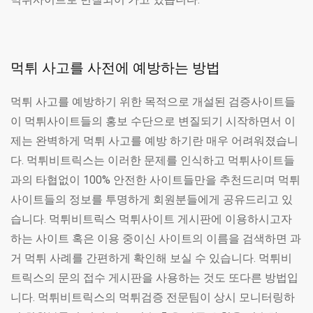
먹튀 사고를 사전에 예방하는 방법
먹튀 사고를 예방하기 위한 목적으로 개설된 검증사이트들
이 먹튀사이트들의 홍보 수단으로 변질되기 시작하면서 이
제는 완벽하게 먹튀 사고를 예방 하기란 매우 어려워졌습니
다. 먹튀비트릭스는 이러한 문제를 인식하고 먹튀사이트들
과의 타협없이 100% 안전한 사이트들만을 추천드리며 먹튀
사이트들의 정보를 투명하게 회원분들에게 공유드리고 있
습니다. 먹튀비트릭스 먹튀사이트 게시판에 이용하시고자
하는 사이트 혹은 이용 중이신 사이트의 이름을 검색하면 과
거 먹튀 사례를 간편하게 확인해 보실 수 있습니다. 먹튀비
트릭스의 문의 접수 게시판을 사용하는 것도 또다른 방법입
니다. 먹튀비트릭스의 먹튀검증 전문팀이 상시 모니터링하