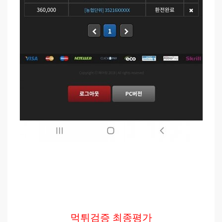
먹튀검증 최종평가