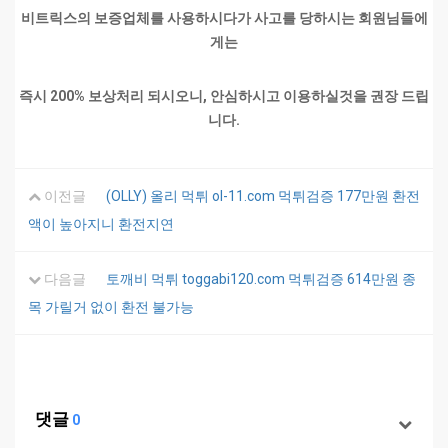
비트릭스의 보증업체를 사용하시다가 사고를 당하시는 회원님들에
게는
즉시 200% 보상처리 되시오니, 안심하시고 이용하실것을 권장 드립
니다.
이전글
(OLLY) 올리 먹튀 ol-11.com 먹튀검증 177만원 환전
액이 높아지니 환전지연
다음글
토깨비 먹튀 toggabi120.com 먹튀검증 614만원 종
목 가릴거 없이 환전 불가능
댓글
0