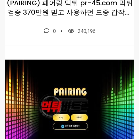
(PAIRING) 페어링 먹튀 pr-45.com 먹튀
검증 370만원 믿고 사용하던 도중 갑작스
테 탈퇴
0
240,196