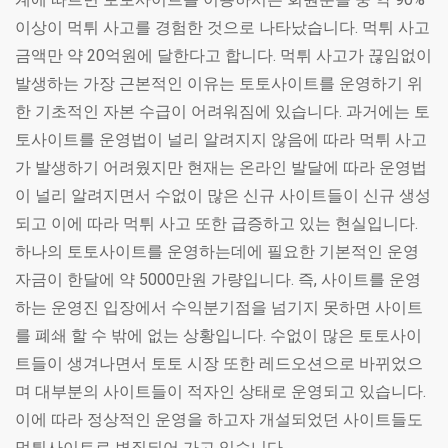
이상이 먹튀 사고를 경험한 것으로 나타났습니다. 먹튀 사고
금액만 약 20억원에 달한다고 합니다. 먹튀 사고가 끊임없이
발생하는 가장 근본적인 이유는 토토사이트를 운영하기 위
한 기초적인 자본 수급이 어려워짐에 있습니다. 과거에는 토
토사이트를 운영법이 널리 알려지지 않음에 따라 먹튀 사고
가 발생하기 어려웠지만 현재는 온라인 발달에 따라 운영법
이 널리 알려지면서 수없이 많은 신규 사이트들이 신규 생성
되고 이에 따라 먹튀 사고 또한 급증하고 있는 현실입니다.
하나의 토토사이트를 운영하는데에 필요한 기본적인 운영
자금이 한달에 약 5000만원 가량입니다. 즉, 사이트를 운영
하는 운영진 입장에서 수익분기점을 넘기지 못하면 사이트
를 폐쇄 할 수 밖에 없는 상황입니다. 수없이 많은 토토사이
트들이 생겨나면서 토토 시장 또한 레드오션으로 바뀌었으
며 대부분의 사이트들이 적자인 상태로 운영되고 있습니다.
이에 따라 정상적인 운영을 하고자 개설되었던 사이트들도
먹튀사이트로 변질되어 가고 있습니다.