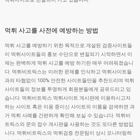
먹튀 사고를 사전에 예방하는 방법
먹튀 사고를 예방하기 위한 목적으로 개설된 검증사이트들
이 먹튀사이트들의 홍보 수단으로 변질되기 시작하면서 이
제는 완벽하게 먹튀 사고를 예방 하기란 매우 어려워졌습니
다. 먹튀비트릭스는 이러한 문제를 인식하고 먹튀사이트들
과의 타협없이 100% 안전한 사이트들만을 추천드리며 먹튀
사이트들의 정보를 투명하게 회원분들에게 공유드리고 있
습니다. 먹튀비트릭스 먹튀사이트 게시판에 이용하시고자
하는 사이트 혹은 이용 중이신 사이트의 이름을 검색하면 과
거 먹튀 사례를 간편하게 확인해 보실 수 있습니다. 먹튀비
트릭스의 문의 접수 게시판을 사용하는 것도 또다른 방법입
니다. 먹튀비트릭스의 먹튀검증 전문팀이 상시 모니터링하