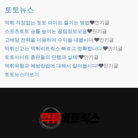
토토뉴스
먹튀 걱정없는 토토 라이프 즐기는 방법
인기글
스포츠토토 승률 높이는 꿀팁정보모음
인기글
고배당 전략을 이용하여 수익을 내봅시다.
인기글
먹튀신고는 먹튀비트릭스 빠르고 정확합니다.
인기글
토토사이트 총판들의 만행과 실체!
인기글
먹튀유형과 예방방법에 대해서 알아봅시다!
인기글
토토뉴스
더보기