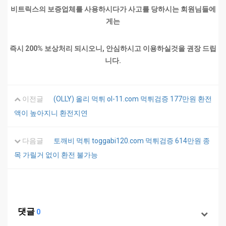
비트릭스의 보증업체를 사용하시다가 사고를 당하시는 회원님들에
게는
즉시 200% 보상처리 되시오니, 안심하시고 이용하실것을 권장 드립
니다.
이전글
(OLLY) 올리 먹튀 ol-11.com 먹튀검증 177만원 환전
액이 높아지니 환전지연
다음글
토깨비 먹튀 toggabi120.com 먹튀검증 614만원 종
목 가릴거 없이 환전 불가능
댓글
0