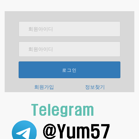
로그인
회원가입
정보찾기