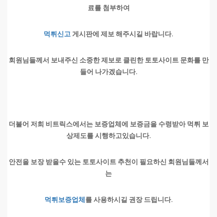
료를 첨부하여
먹튀신고
게시판에 제보 해주시길 바랍니다.
회원님들께서 보내주신 소중한 제보로 클린한 토토사이트 문화를 만
들어 나가겠습니다.
더불어 저희 비트릭스에서는 보증업체에 보증금을 수령받아 먹튀 보
상제도를 시행하고있습니다.
안전을 보장 받을수 있는 토토사이트 추천이 필요하신 회원님들께서
는
먹튀보증업체
를 사용하시길 권장 드립니다.