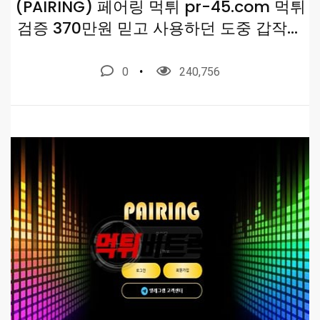
(PAIRING) 페어링 먹튀 pr-45.com 먹튀
검증 370만원 믿고 사용하던 도중 갑작스
테 탈퇴
0
240,756