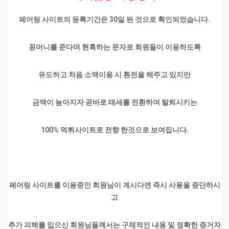
페어링 사이트의 등록기간은 30일 된 것으로 확인되었습니다.
꽁머니를 준다며 현혹하는 문자로 회원들이 이용하도록
유도하고 처음 소액이용 시 환전을 해주고 있지만
금액이 높아지자 곧바로 태세를 전환하여 탈퇴시키는
100% 먹튀사이트로 전향 한것으로 보여집니다.
페어링 사이트를 이용중인 회원님이 계시다면 즉시 사용을 중단하시
고
추가 피해를 입으신 회원님들께서는 구체적인 내용 및 정확한 증거자