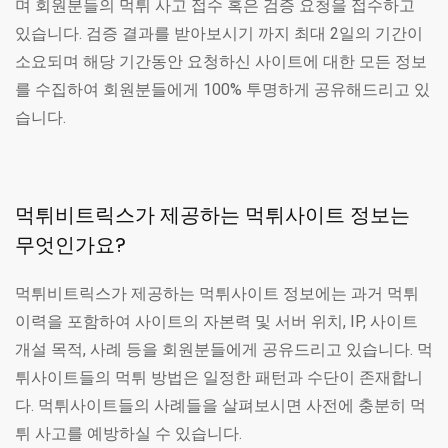
며 회원분들의 먹튀 사고 접수 혹은 검증 요청을 접수하고
있습니다. 검증 결과를 받아보시기 까지 최대 2일의 기간이
소요되며 해당 기간동안 요청하신 사이트에 대한 모든 정보
를 수집하여 회원분들에게 100% 투명하게 공유해드리고 있
습니다.
먹튀비트릭스가 제공하는 먹튀사이트 정보는
무엇인가요?
먹튀비트릭스가 제공하는 먹튀사이트 정보에는 과거 먹튀
이력을 포함하여 사이트의 자본력 및 서버 위치, IP, 사이트
개설 목적, 사례 등을 회원분들에게 공유드리고 있습니다. 먹
튀사이트들의 먹튀 방법은 일정한 패턴과 수단이 존재합니
다. 먹튀사이트들의 사례들을 살펴보시면 사전에 충분히 먹
튀 사고를 예방하실 수 있습니다.