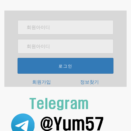
로그인
회원가입
정보찾기