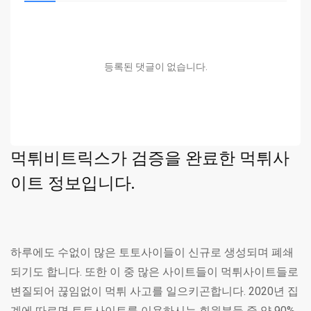
등록된 댓글이 없습니다.
먹튀비트릭스가 검증을 완료한 먹튀사
이트 정보입니다.
하루에도 수없이 많은 토토사이들이 신규로 생성되며 폐쇄
되기도 합니다. 또한 이 중 많은 사이트들이 먹튀사이트들로
변질되어 끊임없이 먹튀 사고를 일으키곤합니다. 2020년 집
계에 따르면 토토사이트를 이용하시는 회원분들 중 약 90%