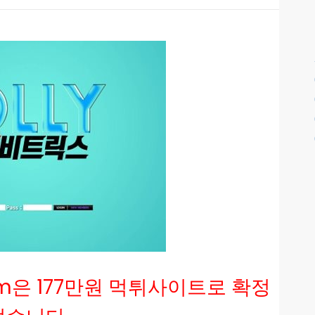
.com은 177만원 먹튀사이트로 확정