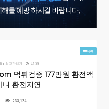
목록
BY
최고관리자
21:38
1.com 먹튀검증 177만원 환전액
지니 환전지연
233,124