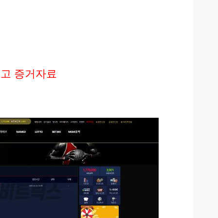
고 증거자료