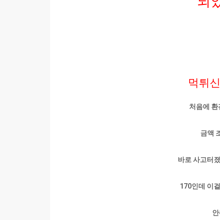
되
먹튀신
처음에 환
금액 
바로 사고터졌
170인데 이
안