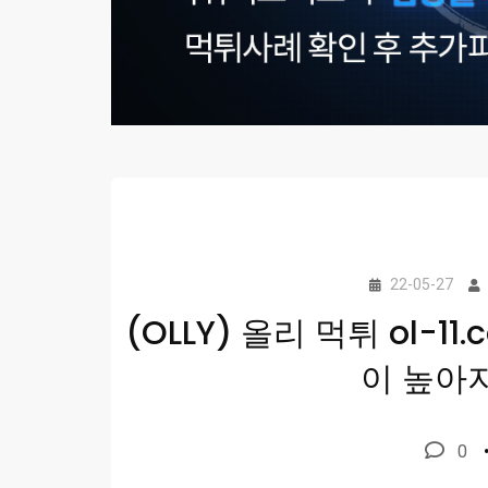
22-05-27
(OLLY) 올리 먹튀 ol-1
이 높아
0