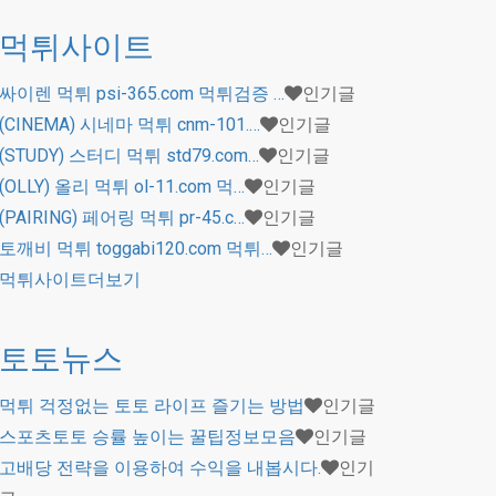
먹튀사이트
싸이렌 먹튀 psi-365.com 먹튀검증 …
인기글
(CINEMA) 시네마 먹튀 cnm-101.…
인기글
(STUDY) 스터디 먹튀 std79.com…
인기글
(OLLY) 올리 먹튀 ol-11.com 먹…
인기글
(PAIRING) 페어링 먹튀 pr-45.c…
인기글
토깨비 먹튀 toggabi120.com 먹튀…
인기글
먹튀사이트
더보기
토토뉴스
먹튀 걱정없는 토토 라이프 즐기는 방법
인기글
스포츠토토 승률 높이는 꿀팁정보모음
인기글
고배당 전략을 이용하여 수익을 내봅시다.
인기