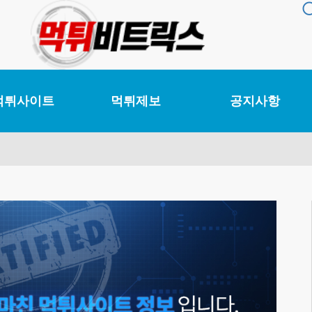
먹튀사이트
먹튀제보
공지사항