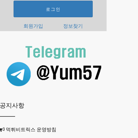
로그인
회원가입
정보찾기
공지사항
먹튀비트릭스 운영방침