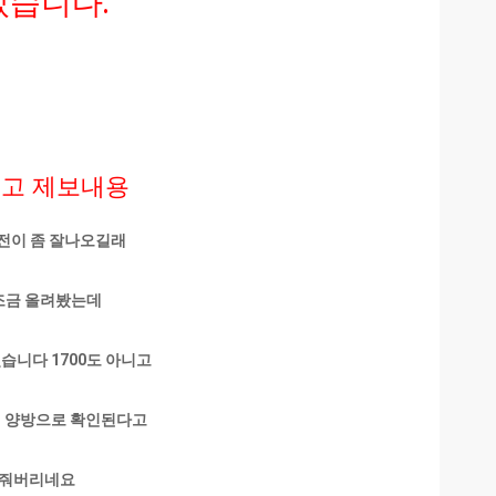
었습니다.
고 제보내용
전이 좀 잘나오길래
조금 올려봤는데
습니다 1700도 아니고
걸 양방으로 확인된다고
줘버리네요