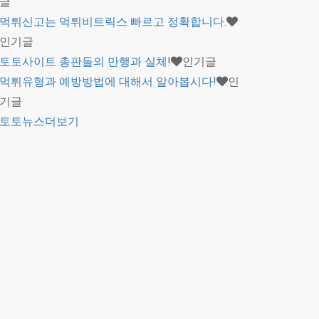
글
먹튀신고는 먹튀비트릭스 빠르고 정확합니다.
인기글
토토사이트 총판들의 만행과 실체!
인기글
먹튀유형과 예방방법에 대해서 알아봅시다!
인
기글
토토뉴스
더보기