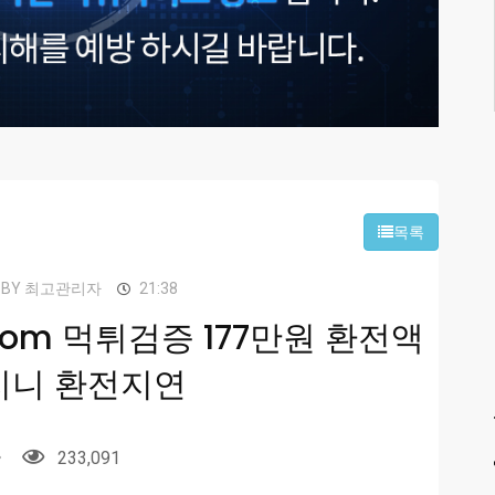
목록
BY
최고관리자
21:38
1.com 먹튀검증 177만원 환전액
지니 환전지연
233,091