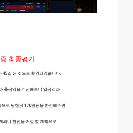
증 최종평가
 45일 된 것으로 확인되었습니다.
과 출금액을 계산해보니 입금액과
으로 당첨된 170만원을 환전해주면
게되니 환전을 거절 할 계획으로