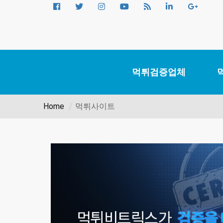
먹튀검증업체
Home
먹튀사이트