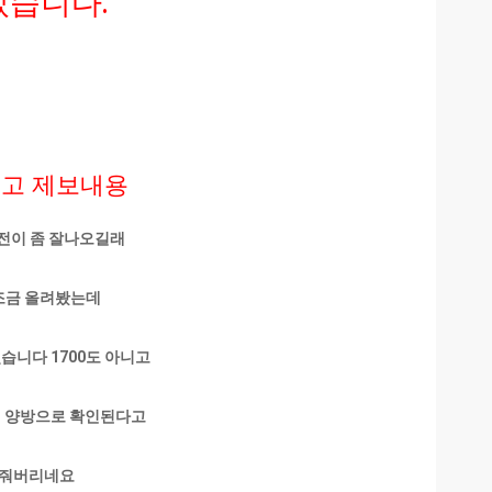
었습니다.
고 제보내용
전이 좀 잘나오길래
조금 올려봤는데
습니다 1700도 아니고
걸 양방으로 확인된다고
줘버리네요