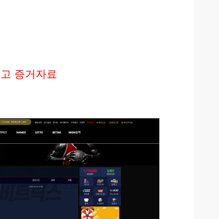
고 증거자료