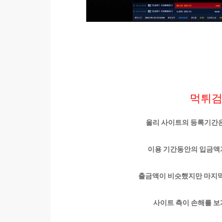
먹튀검
올리 사이트의 등록기간은
이용 기간동안의 입금액
출금액이 비슷했지만 마지막
사이트 측이 손해를 보