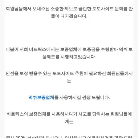
회원님들께서 보내주신 소중한 제보로 클린한 토토사이트 문화를 만
들어 나가겠습니다.
더불어 저희 비트릭스에서는 보증업체에 보증금을 수령받아 먹튀 보
상제도를 시행하고있습니다.
안전을 보장 받을수 있는 토토사이트 추천이 필요하신 회원님들께서
는
먹튀보증업체
를 사용하시길 권장 드립니다.
비트릭스의 보증업체를 사용하시다가 사고를 당하시는 회원님들에
게는