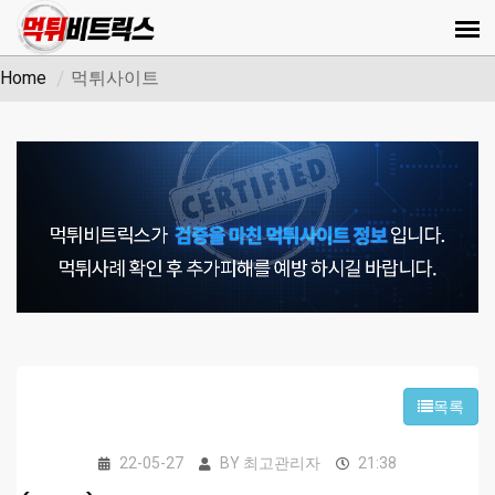
Home
먹튀사이트
목록
22-05-27
BY
최고관리자
21:38