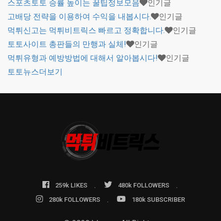
스포츠토토 승률 높이는 꿀팁정보모음
인기글
고배당 전략을 이용하여 수익을 내봅시다.
인기글
먹튀신고는 먹튀비트릭스 빠르고 정확합니다.
인기글
토토사이트 총판들의 만행과 실체!
인기글
먹튀유형과 예방방법에 대해서 알아봅시다!
인기글
토토뉴스
더보기
259k LIKES
480k FOLLOWERS
280k FOLLOWERS
180k SUBSCRIBER