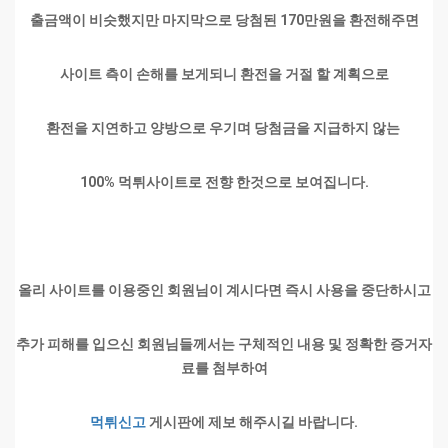
출금액이 비슷했지만 마지막으로 당첨된 170만원을 환전해주면
사이트 측이 손해를 보게되니 환전을 거절 할 계획으로
환전을 지연하고 양방으로 우기며 당첨금을 지급하지 않는
100% 먹튀사이트로 전향 한것으로 보여집니다.
올리 사이트를 이용중인 회원님이 계시다면 즉시 사용을 중단하시고
추가 피해를 입으신 회원님들께서는 구체적인 내용 및 정확한 증거자
료를 첨부하여
먹튀신고
게시판에 제보 해주시길 바랍니다.