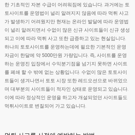
한 기초적인 자본 수급이 어려워짐에 있습니다. 과거에는 토
토사이트를 운영법이 널리 알려지지 않음에 따라 먹튀 사고
가 발생하기 어려웠지만 현재는 온라인 발달에 따라 운영법
이 널리 알려지면서 수없이 많은 신규 사이트들이 신규 생성
되고 이에 따라 먹튀 사고 또한 급증하고 있는 현실입니다.
하나의 토토사이트를 운영하는데에 필요한 기본적인 운영
자금이 한달에 약 5000만원 가량입니다. 즉, 사이트를 운영
하는 운영진 입장에서 수익분기점을 넘기지 못하면 사이트
를 폐쇄 할 수 밖에 없는 상황입니다. 수없이 많은 토토사이
트들이 생겨나면서 토토 시장 또한 레드오션으로 바뀌었으
며 대부분의 사이트들이 적자인 상태로 운영되고 있습니다.
이에 따라 정상적인 운영을 하고자 개설되었던 사이트들도
먹튀사이트로 변질되어 가고 있습니다.