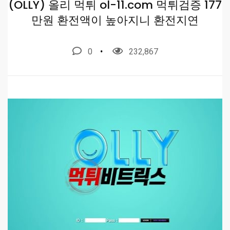
(OLLY) 올리 먹튀 ol-11.com 먹튀검증 177
만원 환전액이 높아지니 환전지연
0
232,867