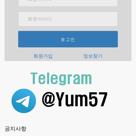
로그인
회원가입
정보찾기
공지사항