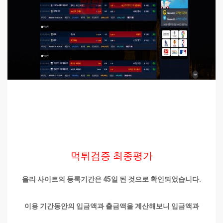
먹튀검증 최종평가
올리 사이트의 등록기간은 45일 된 것으로 확인되었습니다.
이용 기간동안의 입금액과 출금액을 계산해보니 입금액과