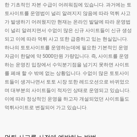
한 기초적인 자본 수급이 어려워짐에 있습니다. 과거에는 토
토사이트를 운영법이 널리 알려지지 않음에 따라 먹튀 사고
가 발생하기 어려웠지만 현재는 온라인 발달에 따라 운영법
이 널리 알려지면서 수없이 많은 신규 사이트들이 신규 생성
되고 이에 따라 먹튀 사고 또한 급증하고 있는 현실입니다.
하나의 토토사이트를 운영하는데에 필요한 기본적인 운영
자금이 한달에 약 5000만원 가량입니다. 즉, 사이트를 운영
하는 운영진 입장에서 수익분기점을 넘기지 못하면 사이트
를 폐쇄 할 수 밖에 없는 상황입니다. 수없이 많은 토토사이
트들이 생겨나면서 토토 시장 또한 레드오션으로 바뀌었으
며 대부분의 사이트들이 적자인 상태로 운영되고 있습니다.
이에 따라 정상적인 운영을 하고자 개설되었던 사이트들도
먹튀사이트로 변질되어 가고 있습니다.