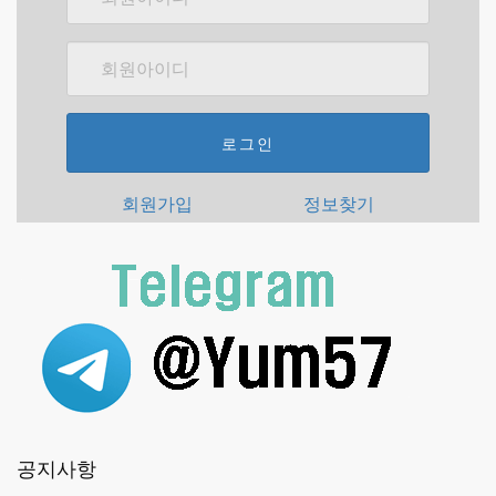
로그인
회원가입
정보찾기
공지사항