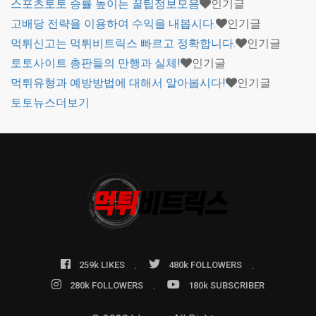
스포츠토토 승률 높이는 꿀팁정보모음
인기글
고배당 전략을 이용하여 수익을 내봅시다.
인기글
먹튀신고는 먹튀비트릭스 빠르고 정확합니다.
인기글
토토사이트 총판들의 만행과 실체!
인기글
먹튀유형과 예방방법에 대해서 알아봅시다!
인기글
토토뉴스
더보기
259k LIKES
480k FOLLOWERS
280k FOLLOWERS
180k SUBSCRIBER