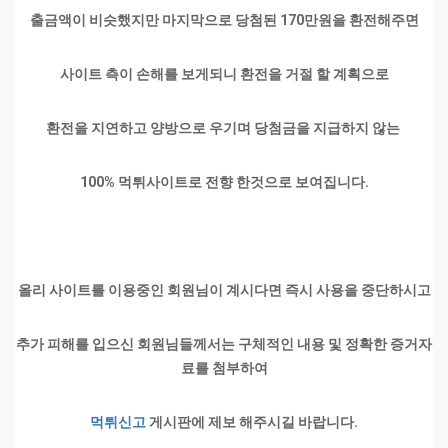
출금액이 비슷했지만 마지막으로 당첨된 170만원을 환전해주면
사이트 측이 손해를 보게되니 환전을 거절 할 계획으로
환전을 지연하고 양방으로 우기며 당첨금을 지급하지 않는
100% 먹튀사이트로 전향 한것으로 보여집니다.
올리 사이트를 이용중인 회원님이 계시다면 즉시 사용을 중단하시고
추가 피해를 입으신 회원님들께서는 구체적인 내용 및 정확한 증거자
료를 첨부하여
먹튀신고
게시판에 제보 해주시길 바랍니다.