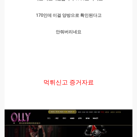
170인데 이걸 양방으로 확인된다고
안줘버리네요
먹튀신고 증거자료