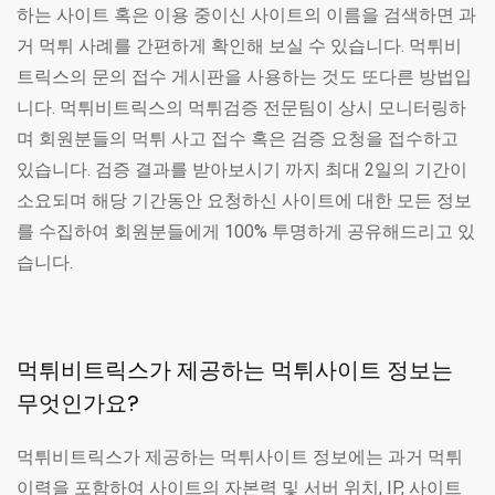
하는 사이트 혹은 이용 중이신 사이트의 이름을 검색하면 과
거 먹튀 사례를 간편하게 확인해 보실 수 있습니다. 먹튀비
트릭스의 문의 접수 게시판을 사용하는 것도 또다른 방법입
니다. 먹튀비트릭스의 먹튀검증 전문팀이 상시 모니터링하
며 회원분들의 먹튀 사고 접수 혹은 검증 요청을 접수하고
있습니다. 검증 결과를 받아보시기 까지 최대 2일의 기간이
소요되며 해당 기간동안 요청하신 사이트에 대한 모든 정보
를 수집하여 회원분들에게 100% 투명하게 공유해드리고 있
습니다.
먹튀비트릭스가 제공하는 먹튀사이트 정보는
무엇인가요?
먹튀비트릭스가 제공하는 먹튀사이트 정보에는 과거 먹튀
이력을 포함하여 사이트의 자본력 및 서버 위치, IP, 사이트