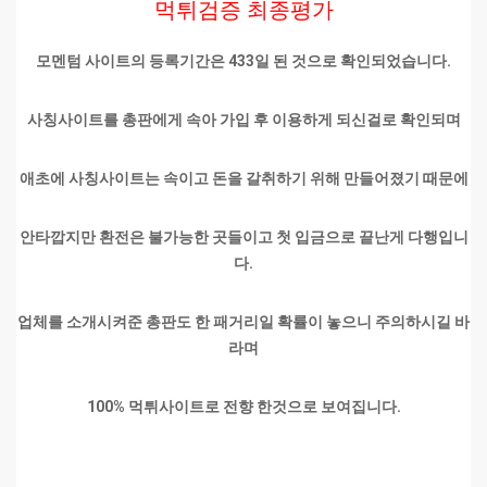
먹튀검증 최종평가
모멘텀 사이트의 등록기간은 433일 된 것으로 확인되었습니다.
사칭사이트를 총판에게 속아 가입 후 이용하게 되신걸로 확인되며
애초에 사칭사이트는 속이고 돈을 갈취하기 위해 만들어졌기 때문에
안타깝지만 환전은 불가능한 곳들이고 첫 입금으로 끝난게 다행입니
다.
업체를 소개시켜준 총판도 한 패거리일 확률이 놓으니 주의하시길 바
라며
100% 먹튀사이트로 전향 한것으로 보여집니다.