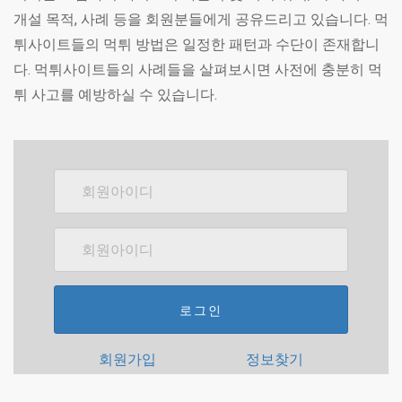
개설 목적, 사례 등을 회원분들에게 공유드리고 있습니다. 먹
튀사이트들의 먹튀 방법은 일정한 패턴과 수단이 존재합니
다. 먹튀사이트들의 사례들을 살펴보시면 사전에 충분히 먹
튀 사고를 예방하실 수 있습니다.
로그인
회원가입
정보찾기