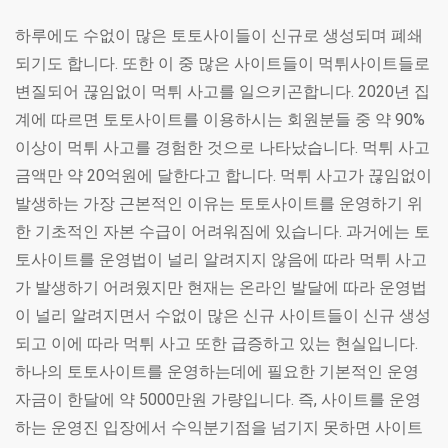
하루에도 수없이 많은 토토사이들이 신규로 생성되며 폐쇄
되기도 합니다. 또한 이 중 많은 사이트들이 먹튀사이트들로
변질되어 끊임없이 먹튀 사고를 일으키곤합니다. 2020년 집
계에 따르면 토토사이트를 이용하시는 회원분들 중 약 90%
이상이 먹튀 사고를 경험한 것으로 나타났습니다. 먹튀 사고
금액만 약 20억원에 달한다고 합니다. 먹튀 사고가 끊임없이
발생하는 가장 근본적인 이유는 토토사이트를 운영하기 위
한 기초적인 자본 수급이 어려워짐에 있습니다. 과거에는 토
토사이트를 운영법이 널리 알려지지 않음에 따라 먹튀 사고
가 발생하기 어려웠지만 현재는 온라인 발달에 따라 운영법
이 널리 알려지면서 수없이 많은 신규 사이트들이 신규 생성
되고 이에 따라 먹튀 사고 또한 급증하고 있는 현실입니다.
하나의 토토사이트를 운영하는데에 필요한 기본적인 운영
자금이 한달에 약 5000만원 가량입니다. 즉, 사이트를 운영
하는 운영진 입장에서 수익분기점을 넘기지 못하면 사이트