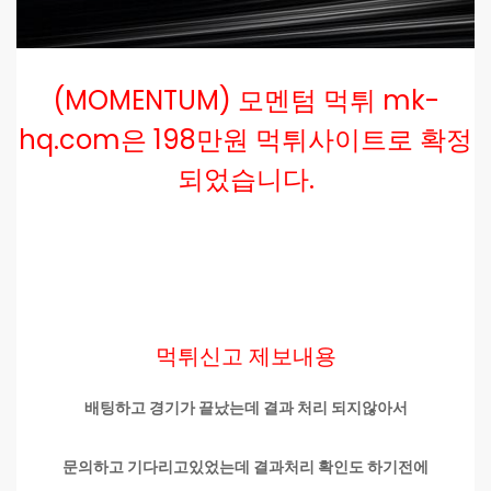
(MOMENTUM) 모멘텀 먹튀 mk-
hq.com은 198만원 먹튀사이트로 확정
되었습니다.
먹튀신고 제보내용
배팅하고 경기가 끝났는데 결과 처리 되지않아서
문의하고 기다리고있었는데 결과처리 확인도 하기전에