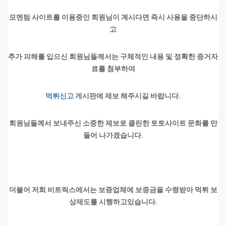
모멘텀 사이트를 이용중인 회원님이 계시다면 즉시 사용을 중단하시
고
추가 피해를 입으신 회원님들께서는 구체적인 내용 및 정확한 증거자
료를 첨부하여
먹튀신고
게시판에 제보 해주시길 바랍니다.
회원님들께서 보내주신 소중한 제보로 클린한 토토사이트 문화를 만
들어 나가겠습니다.
더불어 저희 비트릭스에서는 보증업체에 보증금을 수령받아 먹튀 보
상제도를 시행하고있습니다.