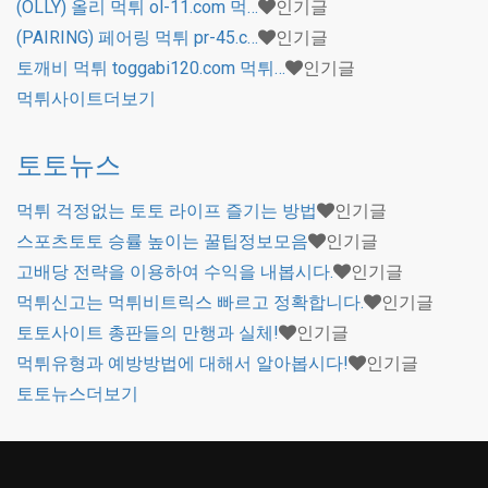
(OLLY) 올리 먹튀 ol-11.com 먹…
인기글
(PAIRING) 페어링 먹튀 pr-45.c…
인기글
토깨비 먹튀 toggabi120.com 먹튀…
인기글
먹튀사이트
더보기
토토뉴스
먹튀 걱정없는 토토 라이프 즐기는 방법
인기글
스포츠토토 승률 높이는 꿀팁정보모음
인기글
고배당 전략을 이용하여 수익을 내봅시다.
인기글
먹튀신고는 먹튀비트릭스 빠르고 정확합니다.
인기글
토토사이트 총판들의 만행과 실체!
인기글
먹튀유형과 예방방법에 대해서 알아봅시다!
인기글
토토뉴스
더보기