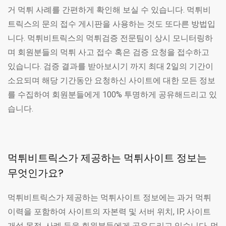
거 먹튀 사례를 간편하게 확인해 보실 수 있습니다. 먹튀비
트릭스의 문의 접수 게시판을 사용하는 것도 또다른 방법입
니다. 먹튀비트릭스의 먹튀검증 전문팀이 상시 모니터링하
며 회원분들의 먹튀 사고 접수 혹은 검증 요청을 접수하고
있습니다. 검증 결과를 받아보시기 까지 최대 2일의 기간이
소요되며 해당 기간동안 요청하신 사이트에 대한 모든 정보
를 수집하여 회원분들에게 100% 투명하게 공유해드리고 있
습니다.
먹튀비트릭스가 제공하는 먹튀사이트 정보는
무엇인가요?
먹튀비트릭스가 제공하는 먹튀사이트 정보에는 과거 먹튀
이력을 포함하여 사이트의 자본력 및 서버 위치, IP, 사이트
개설 목적, 사례 등을 회원분들에게 공유드리고 있습니다. 먹