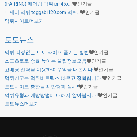
(PAIRING) 페어링 먹튀 pr-45.c…
인기글
토깨비 먹튀 toggabi120.com 먹튀…
인기글
먹튀사이트
더보기
토토뉴스
먹튀 걱정없는 토토 라이프 즐기는 방법
인기글
스포츠토토 승률 높이는 꿀팁정보모음
인기글
고배당 전략을 이용하여 수익을 내봅시다.
인기글
먹튀신고는 먹튀비트릭스 빠르고 정확합니다.
인기글
토토사이트 총판들의 만행과 실체!
인기글
먹튀유형과 예방방법에 대해서 알아봅시다!
인기글
토토뉴스
더보기