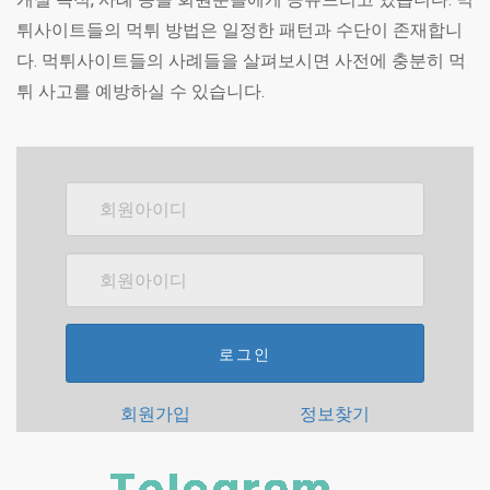
튀사이트들의 먹튀 방법은 일정한 패턴과 수단이 존재합니
다. 먹튀사이트들의 사례들을 살펴보시면 사전에 충분히 먹
튀 사고를 예방하실 수 있습니다.
로그인
회원가입
정보찾기