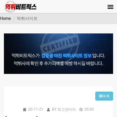
Home
먹튀사이트
목록
20-11-21
BY
최고관리자
05:00