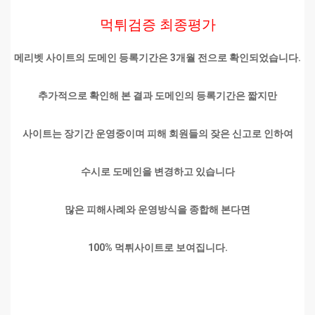
먹튀검증 최종평가
메리벳 사이트의 도메인 등록기간은 3개월 전으로 확인되었습니다.
추가적으로 확인해 본 결과 도메인의 등록기간은 짧지만
사이트는 장기간 운영중이며 피해 회원들의 잦은 신고로 인하여
수시로 도메인을 변경하고 있습니다
많은 피해사례와 운영방식을 종합해 본다면
100% 먹튀사이트로 보여집니다.