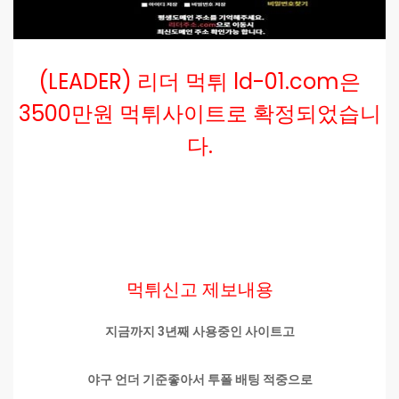
(LEADER) 리더 먹튀 ld-01.com은
3500만원 먹튀사이트로 확정되었습니
다.
먹튀신고 제보내용
지금까지 3년째 사용중인 사이트고
야구 언더 기준좋아서 투폴 배팅 적중으로