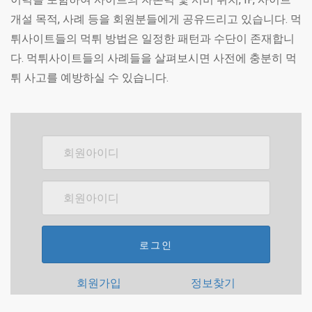
개설 목적, 사례 등을 회원분들에게 공유드리고 있습니다. 먹
튀사이트들의 먹튀 방법은 일정한 패턴과 수단이 존재합니
다. 먹튀사이트들의 사례들을 살펴보시면 사전에 충분히 먹
튀 사고를 예방하실 수 있습니다.
로그인
회원가입
정보찾기