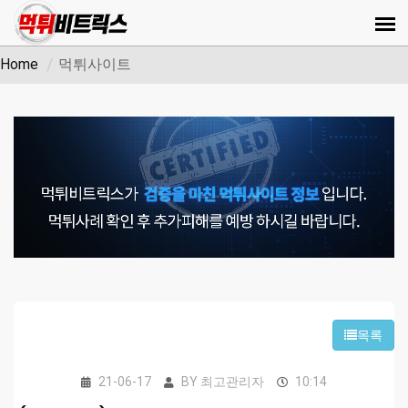
Home
먹튀사이트
목록
21-06-17
BY
최고관리자
10:14