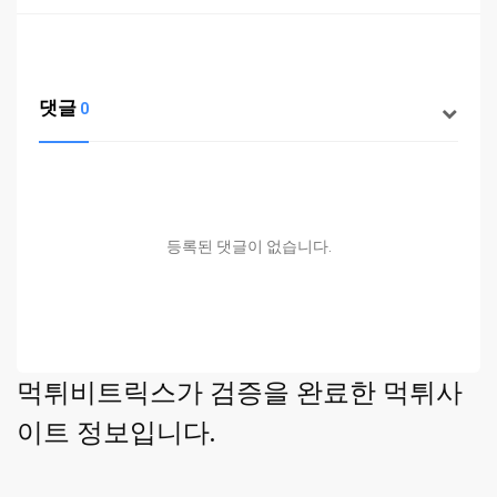
댓글
0
등록된 댓글이 없습니다.
먹튀비트릭스가 검증을 완료한 먹튀사
이트 정보입니다.