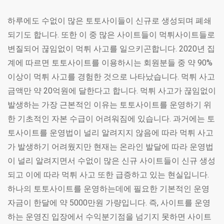
하루에도 수없이 많은 토토사이들이 신규로 생성되며 폐쇄
되기도 합니다. 또한 이 중 많은 사이트들이 먹튀사이트들로
변질되어 끊임없이 먹튀 사고를 일으키곤합니다. 2020년 집
계에 따르면 토토사이트를 이용하시는 회원분들 중 약 90%
이상이 먹튀 사고를 경험한 것으로 나타났습니다. 먹튀 사고
금액만 약 20억원에 달한다고 합니다. 먹튀 사고가 끊임없이
발생하는 가장 근본적인 이유는 토토사이트를 운영하기 위
한 기초적인 자본 수급이 어려워짐에 있습니다. 과거에는 토
토사이트를 운영법이 널리 알려지지 않음에 따라 먹튀 사고
가 발생하기 어려웠지만 현재는 온라인 발달에 따라 운영법
이 널리 알려지면서 수없이 많은 신규 사이트들이 신규 생성
되고 이에 따라 먹튀 사고 또한 급증하고 있는 현실입니다.
하나의 토토사이트를 운영하는데에 필요한 기본적인 운영
자금이 한달에 약 5000만원 가량입니다. 즉, 사이트를 운영
하는 운영진 입장에서 수익분기점을 넘기지 못하면 사이트