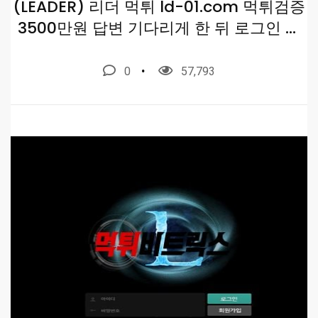
(LEADER) 리더 먹튀 ld-01.com 먹튀검증
3500만원 답변 기다리게 한 뒤 로그인 차
단
0
57,793