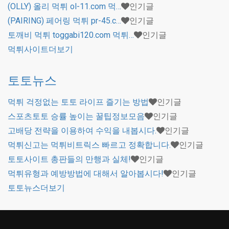
(OLLY) 올리 먹튀 ol-11.com 먹…
인기글
(PAIRING) 페어링 먹튀 pr-45.c…
인기글
토깨비 먹튀 toggabi120.com 먹튀…
인기글
먹튀사이트
더보기
토토뉴스
먹튀 걱정없는 토토 라이프 즐기는 방법
인기글
스포츠토토 승률 높이는 꿀팁정보모음
인기글
고배당 전략을 이용하여 수익을 내봅시다.
인기글
먹튀신고는 먹튀비트릭스 빠르고 정확합니다.
인기글
토토사이트 총판들의 만행과 실체!
인기글
먹튀유형과 예방방법에 대해서 알아봅시다!
인기글
토토뉴스
더보기