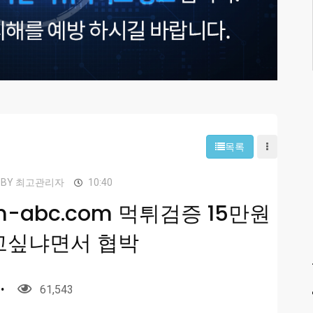
목록
BY
최고관리자
10:40
am-abc.com 먹튀검증 15만원
고싶냐면서 협박
61,543