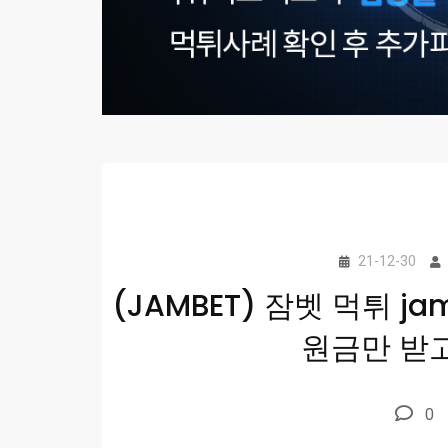
21-12-30
(JAMBET) 잠벳 먹튀 j
원금만 받
0