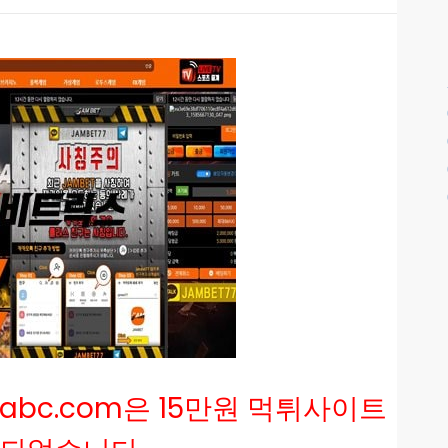
m-abc.com은 15만원 먹튀사이트