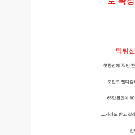
로 확
먹튀신
첫환전에 75만
포인트 뺀다길
65만원인데 6
그거라도 받고 갈
진