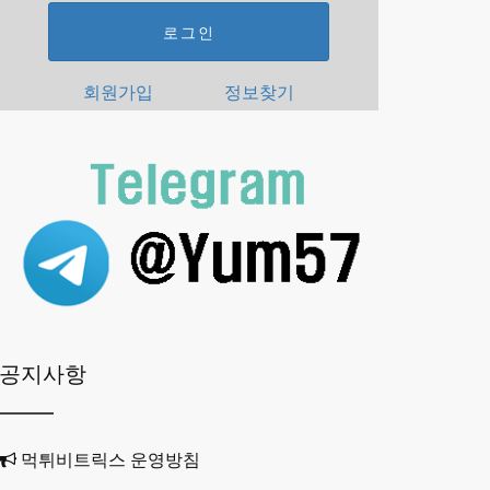
로그인
회원가입
정보찾기
공지사항
먹튀비트릭스 운영방침