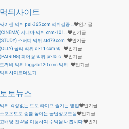
먹튀사이트
싸이렌 먹튀 psi-365.com 먹튀검증 …
인기글
(CINEMA) 시네마 먹튀 cnm-101.…
인기글
(STUDY) 스터디 먹튀 std79.com…
인기글
(OLLY) 올리 먹튀 ol-11.com 먹…
인기글
(PAIRING) 페어링 먹튀 pr-45.c…
인기글
토깨비 먹튀 toggabi120.com 먹튀…
인기글
먹튀사이트
더보기
토토뉴스
먹튀 걱정없는 토토 라이프 즐기는 방법
인기글
스포츠토토 승률 높이는 꿀팁정보모음
인기글
고배당 전략을 이용하여 수익을 내봅시다.
인기