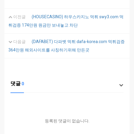
이전글
(HOUSECASINO) 하우스카지노 먹튀 swy3.com 먹
튀검증 174만원 원금만 보내놓고 차단
다음글
(DAFABET) 다파벳 먹튀 dafa-korea.com 먹튀검증
364만원 해외사이트를 사칭하기위해 만든곳
댓글
0
등록된 댓글이 없습니다.