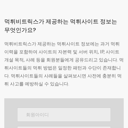
먹튀비트릭스가 제공하는 먹튀사이트 정보는
무엇인가요?
먹튀비트릭스가 제공하는 먹튀사이트 정보에는 과거 먹튀
이력을 포함하여 사이트의 자본력 및 서버 위치, IP, 사이트
개설 목적, 사례 등을 회원분들에게 공유드리고 있습니다. 먹
튀사이트들의 먹튀 방법은 일정한 패턴과 수단이 존재합니
다. 먹튀사이트들의 사례들을 살펴보시면 사전에 충분히 먹
튀 사고를 예방하실 수 있습니다.