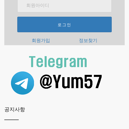
로그인
회원가입
정보찾기
공지사항