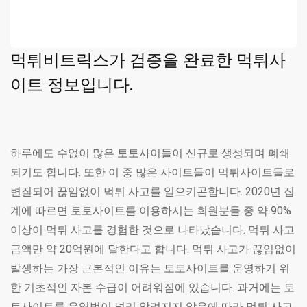
먹튀비트릭스가 검증을 완료한 먹튀사
이트 정보입니다.
하루에도 수없이 많은 토토사이들이 신규로 생성되며 폐쇄
되기도 합니다. 또한 이 중 많은 사이트들이 먹튀사이트들로
변질되어 끊임없이 먹튀 사고를 일으키곤합니다. 2020년 집
계에 따르면 토토사이트를 이용하시는 회원분들 중 약 90%
이상이 먹튀 사고를 경험한 것으로 나타났습니다. 먹튀 사고
금액만 약 20억원에 달한다고 합니다. 먹튀 사고가 끊임없이
발생하는 가장 근본적인 이유는 토토사이트를 운영하기 위
한 기초적인 자본 수급이 어려워짐에 있습니다. 과거에는 토
토사이트를 운영법이 널리 알려지지 않음에 따라 먹튀 사고