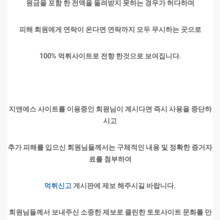
원금을 포함 한 전액을 돌려받지 못하는 경우가 허다하며
피해 회원에게 연락이 온다면 연락까지 모두 무시하는 곳으로
100% 먹튀사이트로 전향 한것으로 보여집니다.
지앤에스 사이트를 이용중인 회원님이 계시다면 즉시 사용을 중단하
시고
추가 피해를 입으신 회원님들께서는 구체적인 내용 및 정확한 증거자
료를 첨부하여
먹튀신고
게시판에 제보 해주시길 바랍니다.
회원님들께서 보내주신 소중한 제보로 클린한 토토사이트 문화를 만