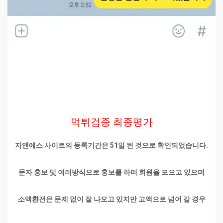
먹튀검증 최종평가
지앤에스 사이트의 등록기간은 51일 된 것으로 확인되었습니다.
문자 홍보 및 여러방식으로 홍보를 하며 회원을 모으고 있으며
소액환전은 문제 없이 잘 나오고 있지만 고액으로 넘어 갈 경우