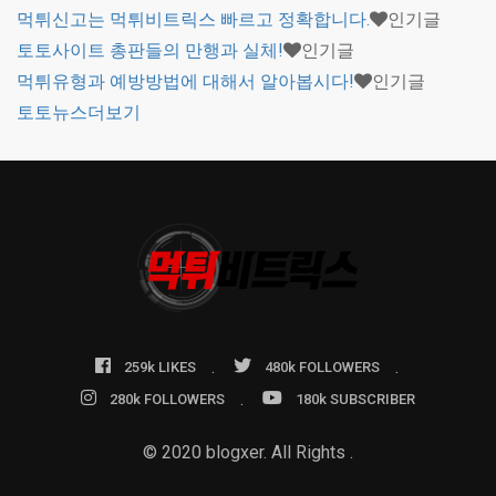
먹튀신고는 먹튀비트릭스 빠르고 정확합니다.
인기글
토토사이트 총판들의 만행과 실체!
인기글
먹튀유형과 예방방법에 대해서 알아봅시다!
인기글
토토뉴스
더보기
259k LIKES
480k FOLLOWERS
280k FOLLOWERS
180k SUBSCRIBER
© 2020 blogxer. All Rights .