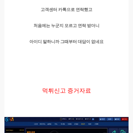
고객센터 카톡으로 연락했고
처음에는 누군지 모르고 연락 받더니
아이디 말하니까 그때부터 대답이 없네요
먹튀신고 증거자료