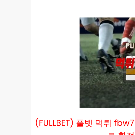
(FULLBET) 풀벳 먹튀 fb