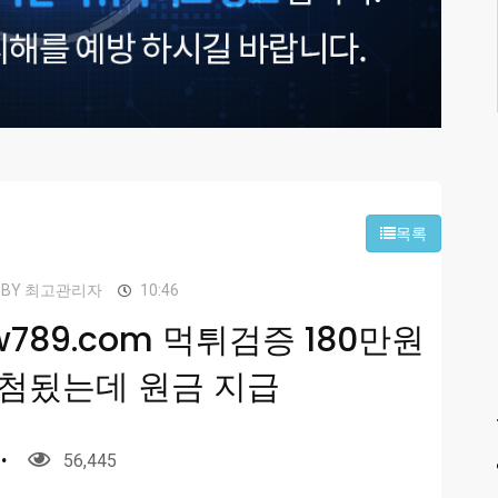
목록
BY
최고관리자
10:46
bw789.com 먹튀검증 180만원
당첨됬는데 원금 지급
56,445