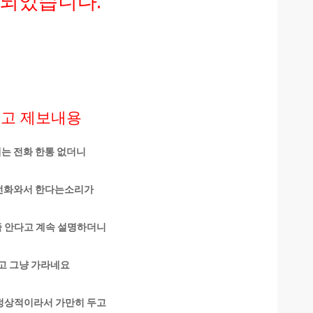
정되었습니다.
고 제보내용
는 전화 한통 없더니
전화와서 한다는소리가
줄 안다고 계속 설명하더니
고 그냥 가라네요
 정상적이라서 가만히 두고