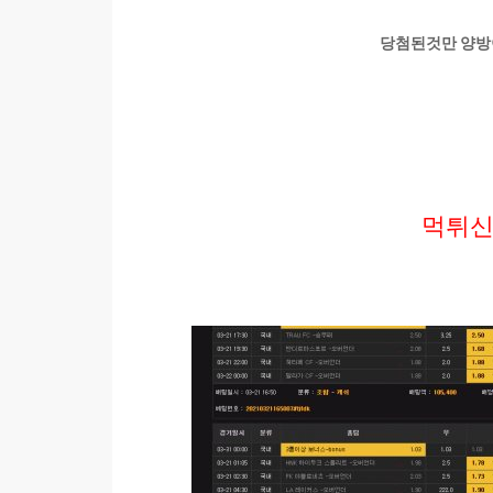
당첨된것만 양방
먹튀신