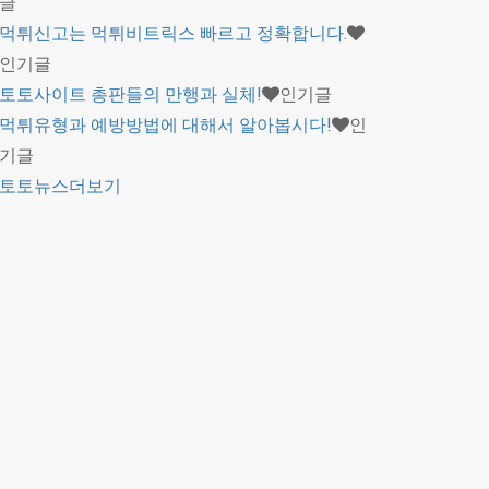
글
먹튀신고는 먹튀비트릭스 빠르고 정확합니다.
인기글
토토사이트 총판들의 만행과 실체!
인기글
먹튀유형과 예방방법에 대해서 알아봅시다!
인
기글
토토뉴스
더보기