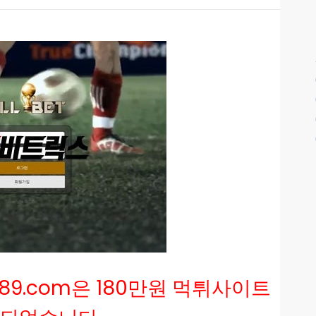
w789.com은 180만원 먹튀사이트