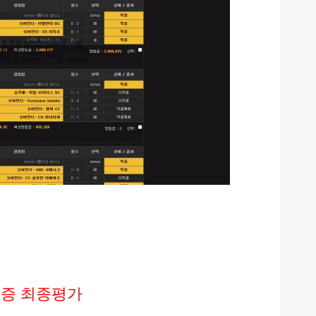
증 최종평가