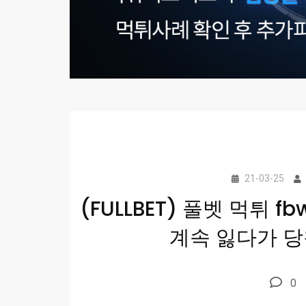
21-03-25
(FULLBET) 풀벳 먹튀 f
계속 잃다가 
0