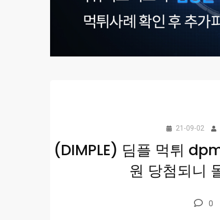
21-09-02
(DIMPLE) 딤플 먹튀 d
원 당첨되니 
0