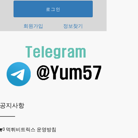
로그인
회원가입
정보찾기
공지사항
먹튀비트릭스 운영방침