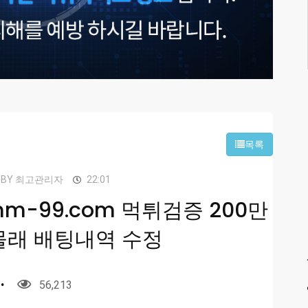
목록
BY
최고관리자
22:01
pmm-99.com 먹튀검증 200만
몰래 배팅내역 수정
56,213