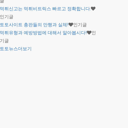
글
먹튀신고는 먹튀비트릭스 빠르고 정확합니다.
인기글
토토사이트 총판들의 만행과 실체!
인기글
먹튀유형과 예방방법에 대해서 알아봅시다!
인
기글
토토뉴스
더보기