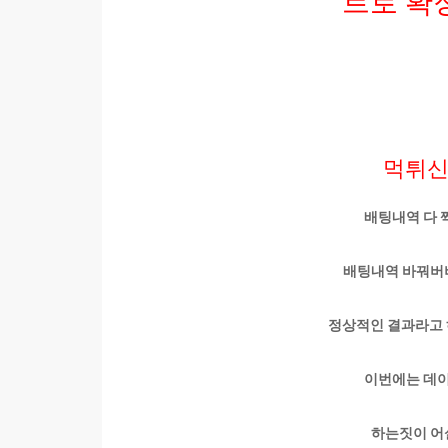
트로 확
먹튀신
배팅내역 다
배팅내역 바꿔버
정상적인 결과라고
이번에는 데
하는짓이 어