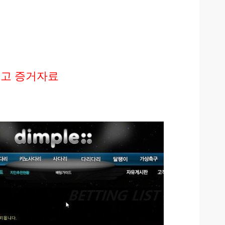
고 증거자료