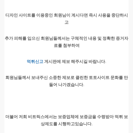
디자인 사이트를 이용중인 회원님이 계시다면 즉시 사용을 중단하시
고
추가 피해를 입으신 회원님들께서는 구체적인 내용 및 정확한 증거자
료를 첨부하여
먹튀신고
게시판에 제보 해주시길 바랍니다.
회원님들께서 보내주신 소중한 제보로 클린한 토토사이트 문화를 만
들어 나가겠습니다.
더불어 저희 비트릭스에서는 보증업체에 보증금을 수령받아 먹튀 보
상제도를 시행하고있습니다.