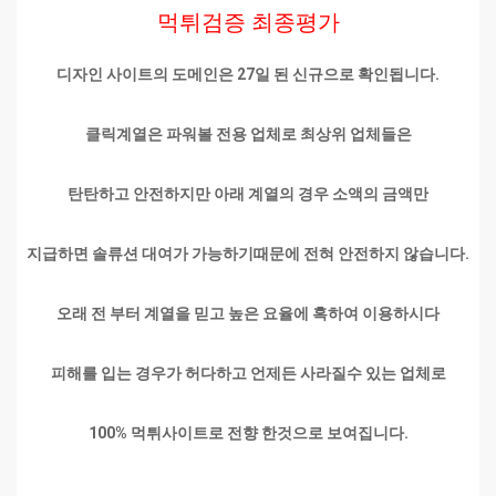
먹튀검증 최종평가
디자인 사이트의 도메인은 27일 된 신규으로 확인됩니다.
클릭계열은 파워볼 전용 업체로 최상위 업체들은
탄탄하고 안전하지만 아래 계열의 경우 소액의 금액만
지급하면 솔류션 대여가 가능하기때문에 전혀 안전하지 않습니다.
오래 전 부터 계열을 믿고 높은 요율에 혹하여 이용하시다
피해를 입는 경우가 허다하고 언제든 사라질수 있는 업체로
100% 먹튀사이트로 전향 한것으로 보여집니다.