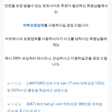
안전을 보장 받을수 있는 토토사이트 추천이 필요하신 회원님들께서
는
먹튀보증업체
를 사용하시길 권장 드립니다.
비트릭스의 보증업체를 사용하시다가 사고를 당하시는 회원님들에
게는
즉시 200% 보상처리 되시오니, 안심하시고 이용하실것을 권장 드립
니다.
이전글
(JANTGAR) 잔트가르 zan-77.com 먹튀검증 150만
원 500%이상 롤링을 했음에도 양방드립
다음글
(BAT) 배트 bat-g1.com 먹튀검증 588만원 계좌발
급 비용 추가입금 유도