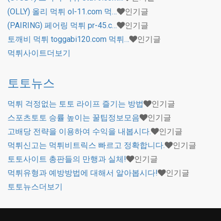
(OLLY) 올리 먹튀 ol-11.com 먹…
인기글
(PAIRING) 페어링 먹튀 pr-45.c…
인기글
토깨비 먹튀 toggabi120.com 먹튀…
인기글
먹튀사이트
더보기
토토뉴스
먹튀 걱정없는 토토 라이프 즐기는 방법
인기글
스포츠토토 승률 높이는 꿀팁정보모음
인기글
고배당 전략을 이용하여 수익을 내봅시다.
인기글
먹튀신고는 먹튀비트릭스 빠르고 정확합니다.
인기글
토토사이트 총판들의 만행과 실체!
인기글
먹튀유형과 예방방법에 대해서 알아봅시다!
인기글
토토뉴스
더보기