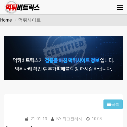
Home
먹튀사이트
목록
21-01-13
BY
최고관리자
10:08