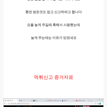
환전 받은것도 없고 신고하려고 합니다
요율 높게 주길래 혹해서 사용했는데
높게 주는데는 이유가 있었네요
먹튀신고 증거자료