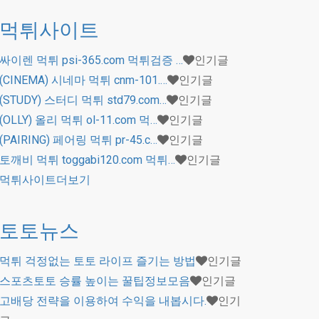
먹튀사이트
싸이렌 먹튀 psi-365.com 먹튀검증 …
인기글
(CINEMA) 시네마 먹튀 cnm-101.…
인기글
(STUDY) 스터디 먹튀 std79.com…
인기글
(OLLY) 올리 먹튀 ol-11.com 먹…
인기글
(PAIRING) 페어링 먹튀 pr-45.c…
인기글
토깨비 먹튀 toggabi120.com 먹튀…
인기글
먹튀사이트
더보기
토토뉴스
먹튀 걱정없는 토토 라이프 즐기는 방법
인기글
스포츠토토 승률 높이는 꿀팁정보모음
인기글
고배당 전략을 이용하여 수익을 내봅시다.
인기