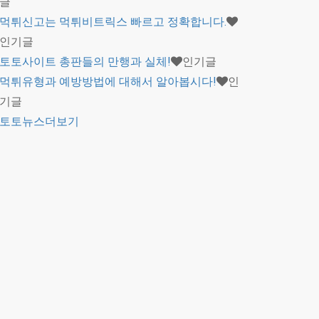
글
먹튀신고는 먹튀비트릭스 빠르고 정확합니다.
인기글
토토사이트 총판들의 만행과 실체!
인기글
먹튀유형과 예방방법에 대해서 알아봅시다!
인
기글
토토뉴스
더보기