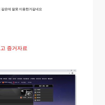
 같은데 잘못 이용한거같네요
고 증거자료