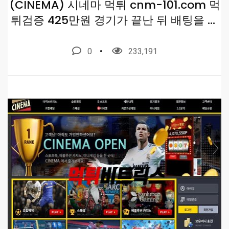
(CINEMA) 시네마 먹튀 cnm-101.com 먹
튀검증 425만원 경기가 끝난 뒤 배팅을 취
소
0
233,191