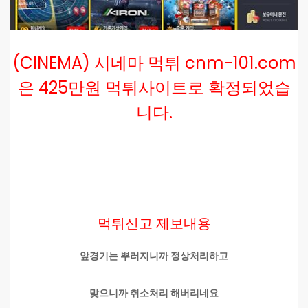
(CINEMA) 시네마 먹튀 cnm-101.com
은 425만원 먹튀사이트로 확정되었습
니다.
먹튀신고 제보내용
앞경기는 뿌러지니까 정상처리하고
맞으니까 취소처리 해버리네요