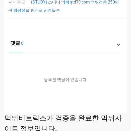
다음글
(STUDY) 스터디 먹튀 std79.com 먹튀검증 250만
원 형평성을 핑계로 전액몰수
댓글
0
등록된 댓글이 없습니다.
먹튀비트릭스가 검증을 완료한 먹튀사
이트 정보입니다.