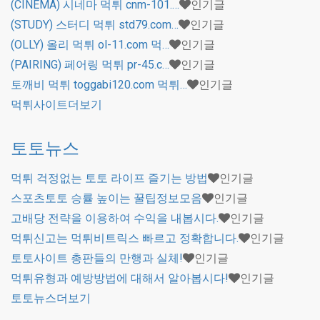
(CINEMA) 시네마 먹튀 cnm-101.…
인기글
(STUDY) 스터디 먹튀 std79.com…
인기글
(OLLY) 올리 먹튀 ol-11.com 먹…
인기글
(PAIRING) 페어링 먹튀 pr-45.c…
인기글
토깨비 먹튀 toggabi120.com 먹튀…
인기글
먹튀사이트
더보기
토토뉴스
먹튀 걱정없는 토토 라이프 즐기는 방법
인기글
스포츠토토 승률 높이는 꿀팁정보모음
인기글
고배당 전략을 이용하여 수익을 내봅시다.
인기글
먹튀신고는 먹튀비트릭스 빠르고 정확합니다.
인기글
토토사이트 총판들의 만행과 실체!
인기글
먹튀유형과 예방방법에 대해서 알아봅시다!
인기글
토토뉴스
더보기