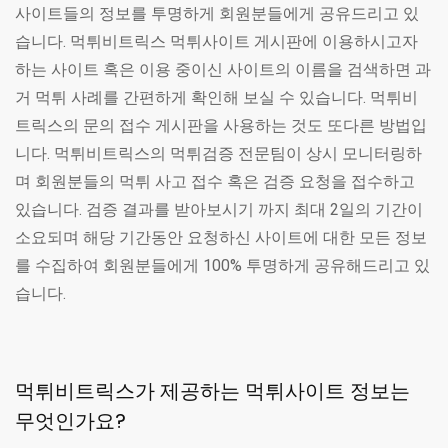
사이트들의 정보를 투명하게 회원분들에게 공유드리고 있
습니다. 먹튀비트릭스 먹튀사이트 게시판에 이용하시고자
하는 사이트 혹은 이용 중이신 사이트의 이름을 검색하면 과
거 먹튀 사례를 간편하게 확인해 보실 수 있습니다. 먹튀비
트릭스의 문의 접수 게시판을 사용하는 것도 또다른 방법입
니다. 먹튀비트릭스의 먹튀검증 전문팀이 상시 모니터링하
며 회원분들의 먹튀 사고 접수 혹은 검증 요청을 접수하고
있습니다. 검증 결과를 받아보시기 까지 최대 2일의 기간이
소요되며 해당 기간동안 요청하신 사이트에 대한 모든 정보
를 수집하여 회원분들에게 100% 투명하게 공유해드리고 있
습니다.
먹튀비트릭스가 제공하는 먹튀사이트 정보는
무엇인가요?