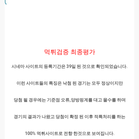
먹튀검증 최종평가
시네마 사이트의 등록기간은 39일 된 것으로 확인되었습니다.
이런 사이트들의 특징은 낙첨 된 경기는 모두 정상이지만
당첨 될 경우에는 기준점 오류,양방핑계를 대고 몰수를 하며
경기의 결과가 나왔고 당첨이 확정 된 이후 적특처리를 하는
100% 먹튀사이트로 전향 한것으로 보여집니다.