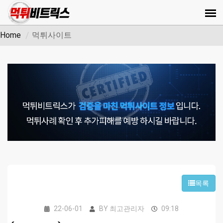
Home
먹튀사이트
목록
22-06-01
BY
최고관리자
09:18