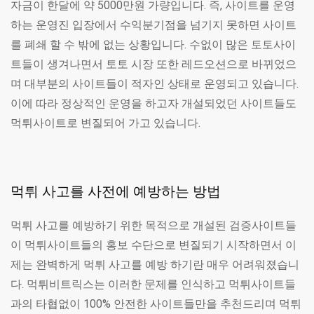
자금이 한달에 약 5000만원 가량입니다. 즉, 사이트를 운영
하는 운영진 입장에서 수익분기점을 넘기지 못하면 사이트
를 폐쇄 할 수 밖에 없는 상황입니다. 수없이 많은 토토사이
트들이 생겨나면서 토토 시장 또한 레드오션으로 바뀌었으
며 대부분의 사이트들이 적자인 상태로 운영되고 있습니다.
이에 따라 정상적인 운영을 하고자 개설되었던 사이트들도
먹튀사이트로 변질되어 가고 있습니다.
먹튀 사고를 사전에 예방하는 방법
먹튀 사고를 예방하기 위한 목적으로 개설된 검증사이트들
이 먹튀사이트들의 홍보 수단으로 변질되기 시작하면서 이
제는 완벽하게 먹튀 사고를 예방 하기란 매우 어려워졌습니
다. 먹튀비트릭스는 이러한 문제를 인식하고 먹튀사이트들
과의 타협없이 100% 안전한 사이트들만을 추천드리며 먹튀