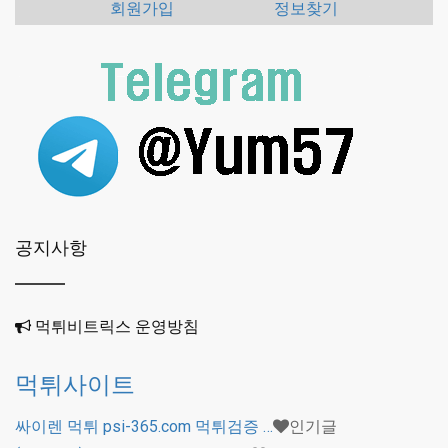
회원가입
정보찾기
공지사항
먹튀비트릭스 운영방침
먹튀사이트
싸이렌 먹튀 psi-365.com 먹튀검증 …
인기글