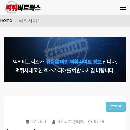
Home
먹튀사이트
목록
22-06-01
BY
최고관리자
09:18