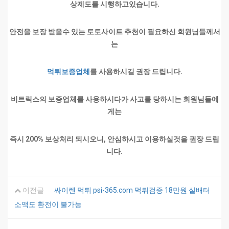
상제도를 시행하고있습니다.
안전을 보장 받을수 있는 토토사이트 추천이 필요하신 회원님들께서
는
먹튀보증업체
를 사용하시길 권장 드립니다.
비트릭스의 보증업체를 사용하시다가 사고를 당하시는 회원님들에
게는
즉시 200% 보상처리 되시오니, 안심하시고 이용하실것을 권장 드립
니다.
이전글
싸이렌 먹튀 psi-365.com 먹튀검증 18만원 실배터
소액도 환전이 불가능