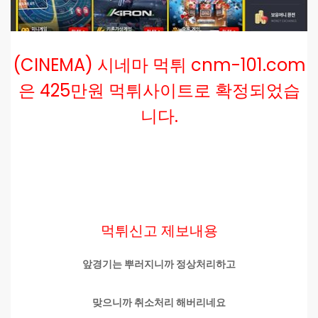
(CINEMA) 시네마 먹튀 cnm-101.com
은 425만원 먹튀사이트로 확정되었습
니다.
먹튀신고 제보내용
앞경기는 뿌러지니까 정상처리하고
맞으니까 취소처리 해버리네요