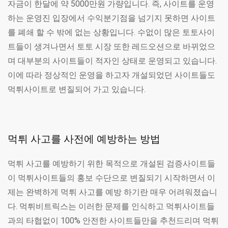
자금이 한달에 약 5000만원 가량입니다. 즉, 사이트를 운영
하는 운영진 입장에서 수익분기점을 넘기지 못하면 사이트
를 폐쇄 할 수 밖에 없는 상황입니다. 수없이 많은 토토사이
트들이 생겨나면서 토토 시장 또한 레드오션으로 바뀌었으
며 대부분의 사이트들이 적자인 상태로 운영되고 있습니다.
이에 따라 정상적인 운영을 하고자 개설되었던 사이트들도
먹튀사이트로 변질되어 가고 있습니다.
먹튀 사고를 사전에 예방하는 방법
먹튀 사고를 예방하기 위한 목적으로 개설된 검증사이트들
이 먹튀사이트들의 홍보 수단으로 변질되기 시작하면서 이
제는 완벽하게 먹튀 사고를 예방 하기란 매우 어려워졌습니
다. 먹튀비트릭스는 이러한 문제를 인식하고 먹튀사이트들
과의 타협없이 100% 안전한 사이트들만을 추천드리며 먹튀