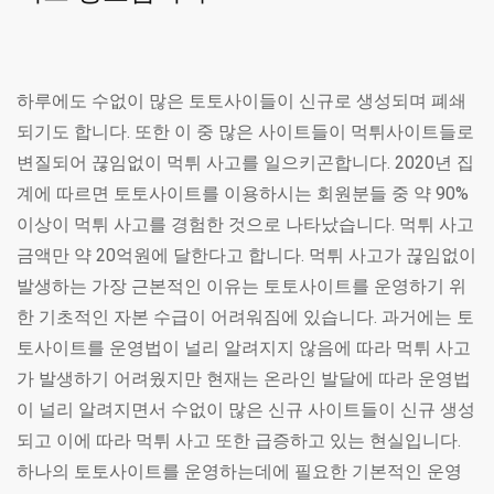
하루에도 수없이 많은 토토사이들이 신규로 생성되며 폐쇄
되기도 합니다. 또한 이 중 많은 사이트들이 먹튀사이트들로
변질되어 끊임없이 먹튀 사고를 일으키곤합니다. 2020년 집
계에 따르면 토토사이트를 이용하시는 회원분들 중 약 90%
이상이 먹튀 사고를 경험한 것으로 나타났습니다. 먹튀 사고
금액만 약 20억원에 달한다고 합니다. 먹튀 사고가 끊임없이
발생하는 가장 근본적인 이유는 토토사이트를 운영하기 위
한 기초적인 자본 수급이 어려워짐에 있습니다. 과거에는 토
토사이트를 운영법이 널리 알려지지 않음에 따라 먹튀 사고
가 발생하기 어려웠지만 현재는 온라인 발달에 따라 운영법
이 널리 알려지면서 수없이 많은 신규 사이트들이 신규 생성
되고 이에 따라 먹튀 사고 또한 급증하고 있는 현실입니다.
하나의 토토사이트를 운영하는데에 필요한 기본적인 운영