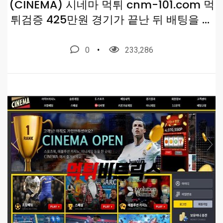
(CINEMA) 시네마 먹튀 cnm-101.com 먹
튀검증 425만원 경기가 끝난 뒤 배팅을 취
소
0
233,286